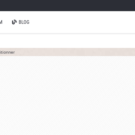
M
BLOG
itionner