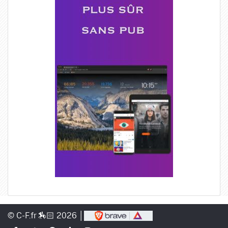
© C-F.fr 🏇🏻 2026 │