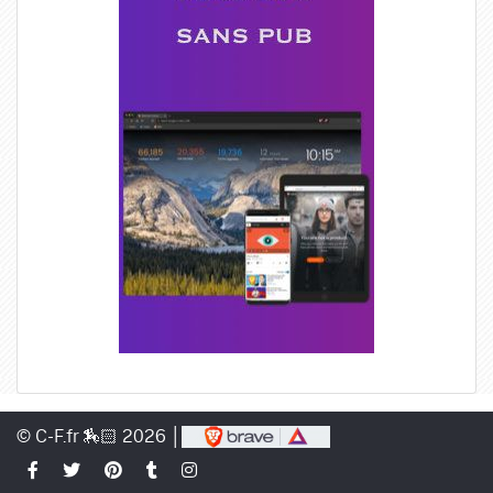
© C-F.fr 🏇🏻 2026 │