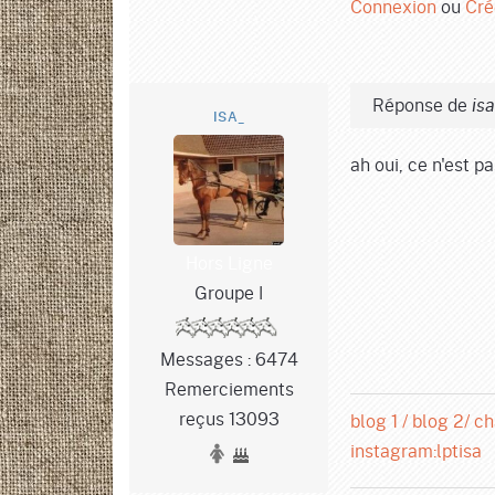
Connexion
ou
Cré
Réponse de
is
ISA_
ah oui, ce n'est pa
Hors Ligne
Groupe I
Messages : 6474
Remerciements
reçus 13093
blog 1 /
blog 2/
ch
instagram:lptisa