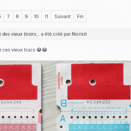
6
7
8
9
10
11
Suivant
Fin
a été créé par
 des vieux tiroirs…
Nicristi
e ces vieux trucs 😂😂