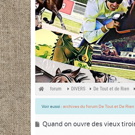
forum
DIVERS
De Tout et de Rien
Voir aussi :
archives du forum De Tout et De Rien
Quand on ouvre des vieux tiroi