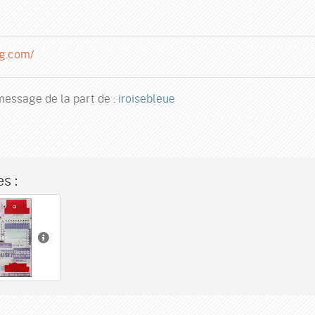
og.com/
essage de la part de :
iroisebleue
s :