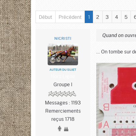
Début
Précédent
1
2
3
4
5
Quand on ouvre
NICRISTI
… On tombe sur d
AUTEUR DU SUJET
Hors Ligne
Groupe I
Messages : 1193
Remerciements
reçus 1718