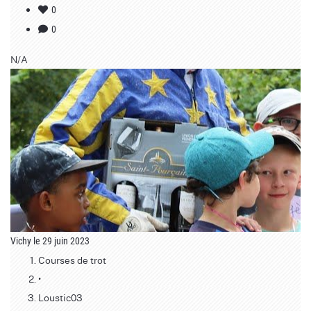
0
0
N/A
Vichy le 29 juin 2023
Courses de trot
•
Loustic03