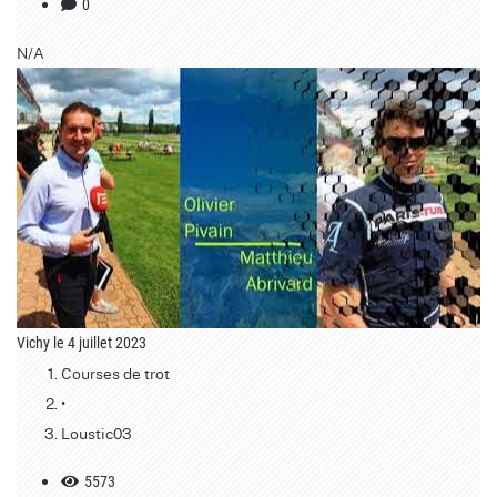
0
N/A
Vichy le 4 juillet 2023
Courses de trot
•
Loustic03
5573