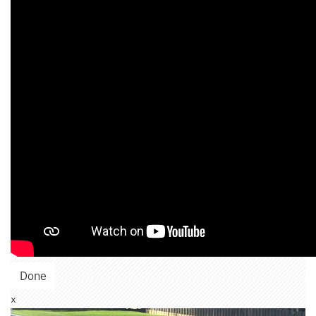
Done
x