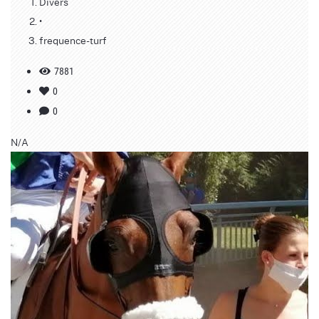
Divers
•
frequence-turf
7881
0
0
N/A