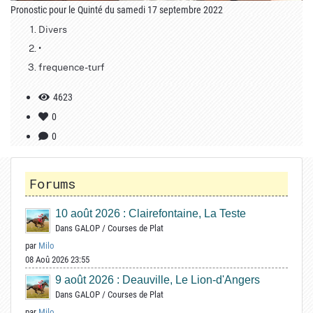
Pronostic pour le Quinté du samedi 17 septembre 2022
Divers
•
frequence-turf
4623
0
0
Forums
10 août 2026 : Clairefontaine, La Teste
Dans
GALOP
/
Courses de Plat
par
Milo
08 Aoû 2026 23:55
9 août 2026 : Deauville, Le Lion-d'Angers
Dans
GALOP
/
Courses de Plat
par
Milo