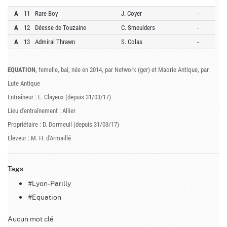
A
11
Rare Boy
J. Coyer
-
A
12
Déesse de Touzaine
C. Smeulders
-
A
13
Admiral Thrawn
S. Colas
-
EQUATION
, femelle, bai, née en 2014, par Network (ger) et Maorie Antique, par
Lute Antique
Entraîneur : E. Clayeux (depuis 31/03/17)
Lieu d'entraînement : Allier
Propriétaire : D. Dormeuil (depuis 31/03/17)
Eleveur : M. H. d'Armaillé
Tags
#Lyon-Parilly
#Equation
Aucun mot clé