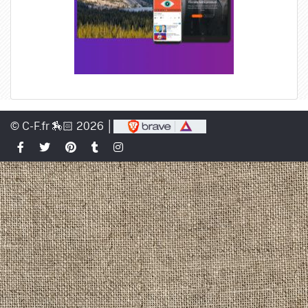
© C-F.fr 🏇🏻 2026 │