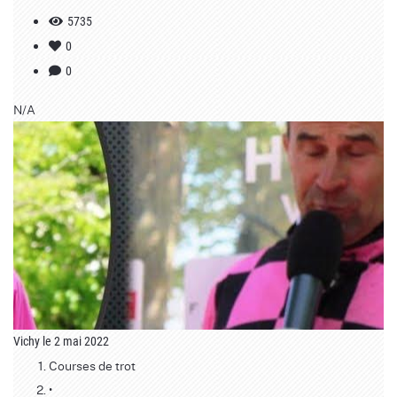
5735
0
0
N/A
Vichy le 2 mai 2022
Courses de trot
•