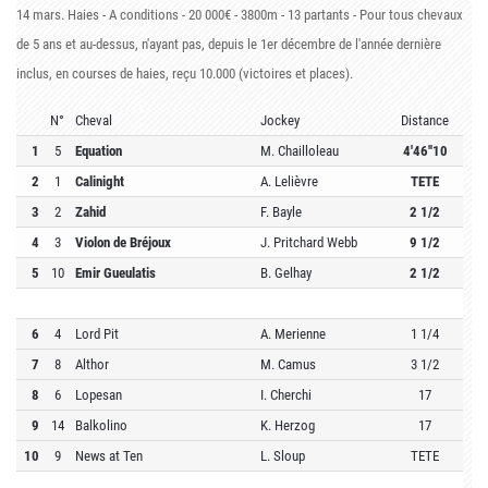
14 mars. Haies - A conditions - 20 000€ - 3800m - 13 partants -
Pour tous chevaux
de 5 ans et au-dessus, n'ayant pas, depuis le 1er décembre de l'année dernière
inclus, en courses de haies, reçu 10.000 (victoires et places).
N°
Cheval
Jockey
Distance
1
5
Equation
M. Chailloleau
4'46''10
2
1
Calinight
A. Lelièvre
TETE
3
2
Zahid
F. Bayle
2 1/2
4
3
Violon de Bréjoux
J. Pritchard Webb
9 1/2
5
10
Emir Gueulatis
B. Gelhay
2 1/2
6
4
Lord Pit
A. Merienne
1 1/4
7
8
Althor
M. Camus
3 1/2
8
6
Lopesan
I. Cherchi
17
9
14
Balkolino
K. Herzog
17
10
9
News at Ten
L. Sloup
TETE