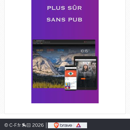
© C-F.fr 🏇🏻 2026 │