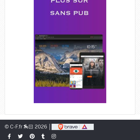
© C-F.fr 🏇🏻 2026 │