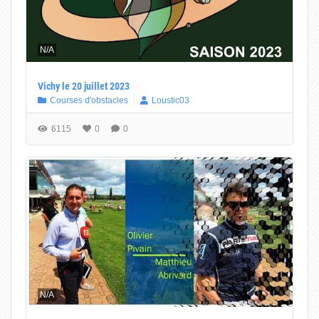
N/A
Vichy le 20 juillet 2023
Courses d'obstacles
Loustic03
6115
0
0
N/A