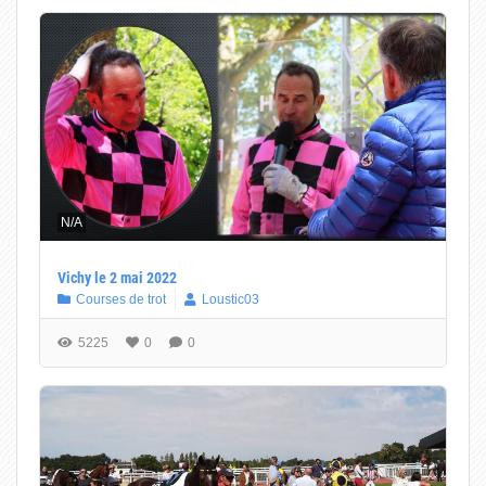
N/A
Vichy le 2 mai 2022
Courses de trot
Loustic03
5225
0
0