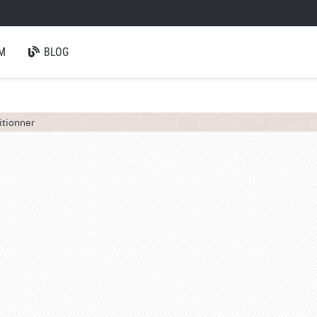
M
BLOG
itionner