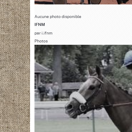
Aucune photo disponible
IFNM
par
i.ifnm
Photos