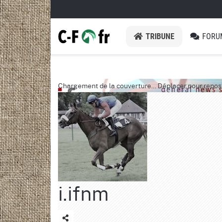
TRIBUNE
FORU
Chargement de la couverture…
Déplacer pour repos
i.ifnm