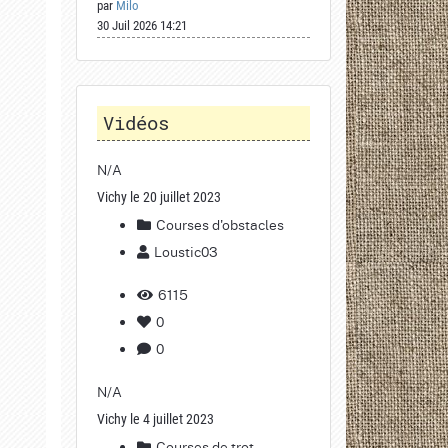
par
Milo
30 Juil 2026 14:21
Vidéos
N/A
Vichy le 20 juillet 2023
Courses d'obstacles
Loustic03
6115
0
0
N/A
Vichy le 4 juillet 2023
Courses de trot