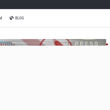
M
BLOG
itionner