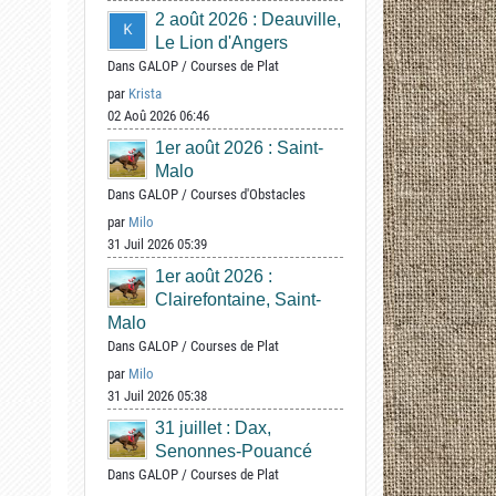
2 août 2026 : Deauville,
Le Lion d'Angers
Dans
GALOP
/
Courses de Plat
par
Krista
02 Aoû 2026 06:46
1er août 2026 : Saint-
Malo
Dans
GALOP
/
Courses d'Obstacles
par
Milo
31 Juil 2026 05:39
1er août 2026 :
Clairefontaine, Saint-
Malo
Dans
GALOP
/
Courses de Plat
par
Milo
31 Juil 2026 05:38
31 juillet : Dax,
Senonnes-Pouancé
Dans
GALOP
/
Courses de Plat