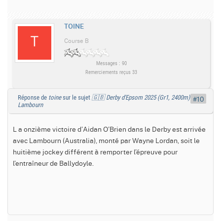
TOINE
Course B
Messages : 90
Remerciements reçus 33
Réponse de
toine
sur le sujet
🇬🇧 Derby d'Epsom 2025 (Gr1, 2400m) :
#10
Lambourn
L a onzième victoire d’Aidan O’Brien dans le Derby est arrivée
avec Lambourn (Australia), monté par Wayne Lordan, soit le
huitième jockey différent à remporter l’épreuve pour
l’entraîneur de Ballydoyle.