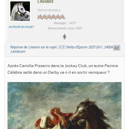
LINAMIX
Administrateur
Messages : 14137
AUTEUR DU SUJET
Remerciements reçus 12857
Réponse de
Linamix
sur le sujet
🇬🇧 Derby d'Epsom 2025 (Gr1, 2400m) :
#2
Lambourn
Après Camille Pissarro dans le Jockey Club, un autre Peintre
Célèbre sellé dans un Derby va-t-il en sortir vainqueur ?