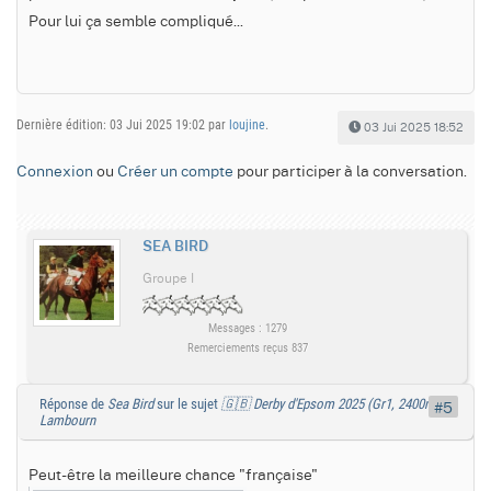
Pour lui ça semble compliqué...
Dernière édition: 03 Jui 2025 19:02 par
loujine
.
03 Jui 2025 18:52
Connexion
ou
Créer un compte
pour participer à la conversation.
SEA BIRD
Groupe I
Messages : 1279
Remerciements reçus 837
Réponse de
Sea Bird
sur le sujet
🇬🇧 Derby d'Epsom 2025 (Gr1, 2400m) :
#5
Lambourn
Peut-être la meilleure chance "française"