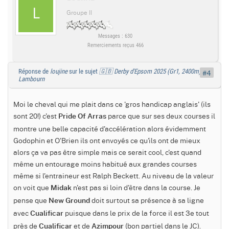
Groupe II
Messages : 630
Remerciements reçus 466
Réponse de
loujine
sur le sujet
🇬🇧 Derby d'Epsom 2025 (Gr1, 2400m) :
#4
Lambourn
Moi le cheval qui me plait dans ce 'gros handicap anglais' (ils
sont 20!) c'est
parce que sur ses deux courses il
Pride Of Arras
montre une belle capacité d'accélération alors évidemment
Godophin et O'Brien ils ont envoyés ce qu'ils ont de mieux
alors ça va pas être simple mais ce serait cool, c'est quand
même un entourage moins habitué aux grandes courses
même si l'entraineur est Ralph Beckett. Au niveau de la valeur
on voit que
n'est pas si loin d'être dans la course. Je
Midak
pense que
doit surtout sa présence à sa ligne
New Ground
avec
puisque dans le prix de la force il est 3e tout
Cualificar
près de
et de
(bon partiel dans le JC).
Cualificar
Azimpour