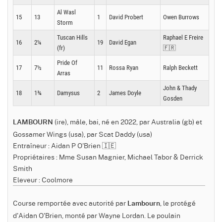
Al Wasl
15
13
1
David Probert
Owen Burrows
Storm
Tuscan Hills
Raphael E Freire
16
2¼
19
David Egan
(fr)
🇫🇷
Pride Of
17
7½
11
Rossa Ryan
Ralph Beckett
Arras
John & Thady
18
1¾
Damysus
2
James Doyle
Gosden
(ire), mâle, bai, né en 2022, par Australia (gb) et
LAMBOURN
Gossamer Wings (usa), par Scat Daddy (usa)
Entraîneur : Aidan P O'Brien 🇮🇪
Propriétaires : Mme Susan Magnier, Michael Tabor & Derrick
Smith
Eleveur : Coolmore
Course remportée avec autorité par
, le protégé
Lambourn
d'Aidan O'Brien, monté par Wayne Lordan. Le poulain