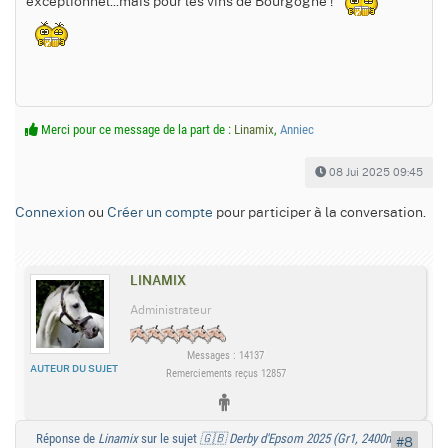
exceptionnel...mais pour les vins de Bourgogne !
Merci pour ce message de la part de :
Linamix
,
Anniec
08 Jui 2025 09:45
Connexion
ou
Créer un compte
pour participer à la conversation.
LINAMIX
Administrateur
Messages : 14137
AUTEUR DU SUJET
Remerciements reçus 12857
Réponse de
Linamix
sur le sujet
🇬🇧 Derby d'Epsom 2025 (Gr1, 2400m) :
#8