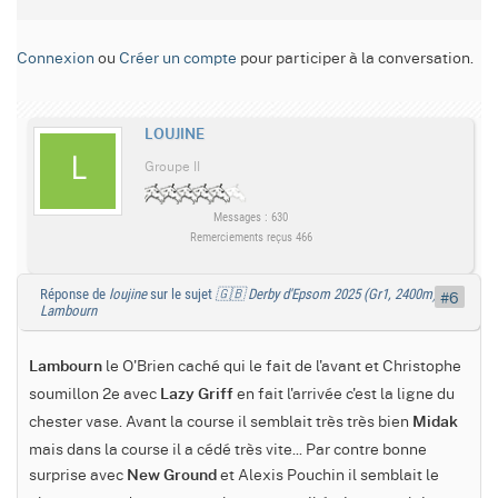
Connexion
ou
Créer un compte
pour participer à la conversation.
LOUJINE
Groupe II
Messages : 630
Remerciements reçus 466
Réponse de
loujine
sur le sujet
🇬🇧 Derby d'Epsom 2025 (Gr1, 2400m) :
#6
Lambourn
le O'Brien caché qui le fait de l'avant et Christophe
Lambourn
soumillon 2e avec
en fait l'arrivée c'est la ligne du
Lazy Griff
chester vase. Avant la course il semblait très très bien
Midak
mais dans la course il a cédé très vite... Par contre bonne
surprise avec
et Alexis Pouchin il semblait le
New Ground