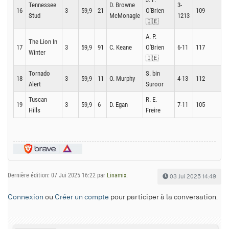
Tennessee
D. Browne
3-
16
3
59,9
21
O'Brien
109
1
Stud
McMonagle
1213
🇮🇪
A. P.
The Lion In
17
3
59,9
91
C. Keane
O'Brien
6-11
117
1
Winter
🇮🇪
Tornado
S. bin
18
3
59,9
11
O. Murphy
4-13
112
1
Alert
Suroor
Tuscan
R. E.
19
3
59,9
6
D. Egan
7-11
105
1
Hills
Freire
Dernière édition: 07 Jui 2025 16:22 par
Linamix
.
03 Jui 2025 14:49
Connexion
ou
Créer un compte
pour participer à la conversation.