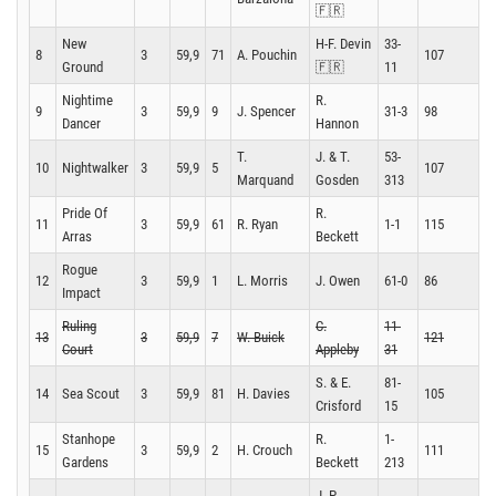
🇫🇷
New
H-F. Devin
33-
8
3
59,9
71
A. Pouchin
107
1
Ground
🇫🇷
11
Nightime
R.
9
3
59,9
9
J. Spencer
31-3
98
1
Dancer
Hannon
T.
J. & T.
53-
10
Nightwalker
3
59,9
5
107
1
Marquand
Gosden
313
Pride Of
R.
11
3
59,9
61
R. Ryan
1-1
115
1
Arras
Beckett
Rogue
12
3
59,9
1
L. Morris
J. Owen
61-0
86
1
Impact
Ruling
C.
11-
13
3
59,9
7
W. Buick
121
1
Court
Appleby
31
S. & E.
81-
14
Sea Scout
3
59,9
81
H. Davies
105
1
Crisford
15
Stanhope
R.
1-
15
3
59,9
2
H. Crouch
111
1
Gardens
Beckett
213
J. P.