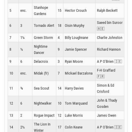
Stanhope
5
enc.
15
Hector Crouch
Ralph Beckett
Gardens
Saeed bin Suroor
6
3
Tornado Alert
18
Oisin Murphy
🇦🇪
7
1¼
Green Storm
4
Billy Loughnane
Charlie Johnston
Nightime
8
½
9
Jamie Spencer
Richard Hannon
Dancer
9
6
Delacroix
3
Ryan Moore
A P O'Brien 🇮🇪
F-H Graffard
10
enc.
Midak (fr)
7
Mickael Barzalona
🇫🇷
Simon & Ed
11
¾
Sea Scout
14
Harry Davies
Crisford
John & Thady
12
6
Nightwalker
10
Tom Marquand
Gosden
13
2
Rogue Impact
12
Luke Morris
James Owen
The Lion In
14
2½
17
Colin Keane
A P O'Brien 🇮🇪
Winter