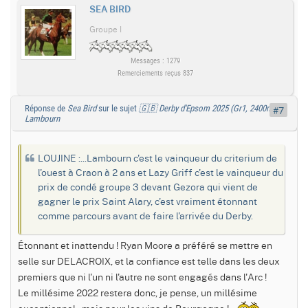
SEA BIRD
Groupe I
Messages : 1279
Remerciements reçus 837
Réponse de
Sea Bird
sur le sujet
🇬🇧 Derby d'Epsom 2025 (Gr1, 2400m) :
#7
Lambourn
LOUJINE :...Lambourn c'est le vainqueur du criterium de
l'ouest à Craon à 2 ans et Lazy Griff c'est le vainqueur du
prix de condé groupe 3 devant Gezora qui vient de
gagner le prix Saint Alary, c'est vraiment étonnant
comme parcours avant de faire l'arrivée du Derby.
Étonnant et inattendu ! Ryan Moore a préféré se mettre en
selle sur DELACROIX, et la confiance est telle dans les deux
premiers que ni l'un ni l'autre ne sont engagés dans l'Arc !
Le millésime 2022 restera donc, je pense, un millésime