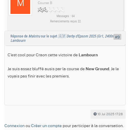
Course B
Messages : 64
Remerciements reçus 22
Réponse de
Malotru
sur le sujet
🇬🇧 Derby d'Epsom 2025 (Gr1, 2400m) :
#9
Lambourn
C'est cool pour Craon cette victoire de
Lambourn
Je suis assez bluffé ausis par la course de
. Je le
New Ground
voyais pas finir avec les premiers.
10 Jui 2025 17:28
Connexion
ou
Créer un compte
pour participer à la conversation.