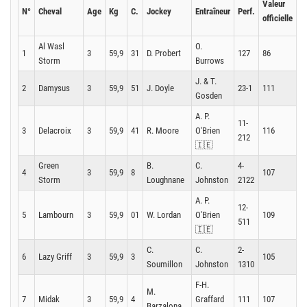
Valeur
N°
Cheval
Age
Kg
C.
Jockey
Entraîneur
Perf.
R
officielle
P
Al Wasl
O.
1
3
59,9
31
D. Probert
127
86
1
Storm
Burrows
J. & T.
2
Damysus
3
59,9
51
J. Doyle
23-1
111
1
Gosden
A. P.
11-
3
Delacroix
3
59,9
41
R. Moore
O'Brien
116
1
212
🇮🇪
Green
B.
C.
4-
4
3
59,9
8
107
1
Storm
Loughnane
Johnston
2122
A. P.
12-
5
Lambourn
3
59,9
01
W. Lordan
O'Brien
109
1
511
🇮🇪
C.
C.
2-
6
Lazy Griff
3
59,9
3
105
1
Soumillon
Johnston
1310
F-H.
M.
7
Midak
3
59,9
4
Graffard
111
107
1
Barzalona