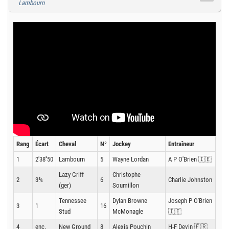
Lambourn
Rang
Écart
Cheval
N°
Jockey
Entraîneur
1
2'38''50
Lambourn
5
Wayne Lordan
A P O'Brien 🇮🇪
Lazy Griff
Christophe
2
3¾
6
Charlie Johnston
(ger)
Soumillon
Tennessee
Dylan Browne
Joseph P O'Brien
3
1
16
Stud
McMonagle
🇮🇪
4
enc.
New Ground
8
Alexis Pouchin
H-F Devin 🇫🇷