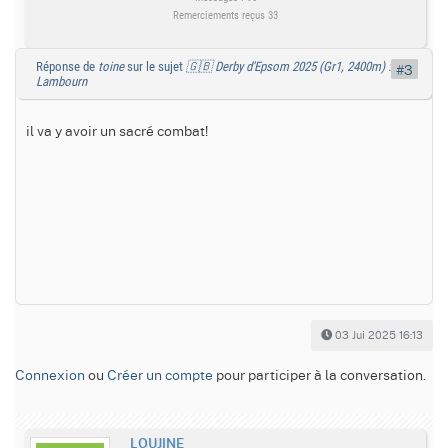
Remerciements reçus 33
Réponse de
toine
sur le sujet
🇬🇧 Derby d'Epsom 2025 (Gr1, 2400m) :
#3
Lambourn
il va y avoir un sacré combat!
03 Jui 2025 16:13
Connexion
ou
Créer un compte
pour participer à la conversation.
LOUJINE