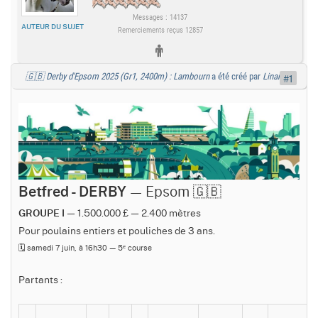
Messages : 14137
AUTEUR DU SUJET
Remerciements reçus 12857
🇬🇧 Derby d'Epsom 2025 (Gr1, 2400m) : Lambourn
a été créé par
Linamix
#1
— Epsom 🇬🇧
Betfred - DERBY
— 1.500.000 £ — 2.400 mètres
GROUPE I
Pour poulains entiers et pouliches de 3 ans.
🗓️ samedi 7 juin, à 16h30 — 5ᵉ course
Partants :
V