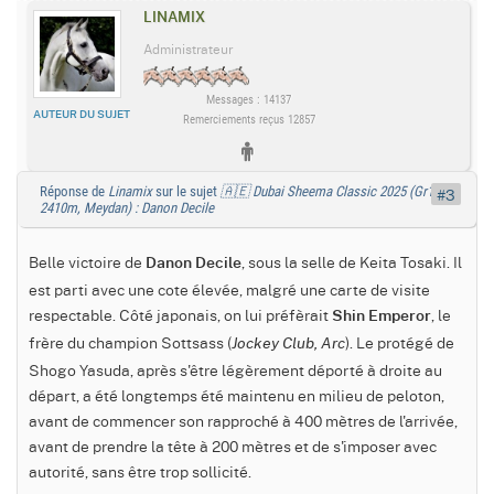
LINAMIX
Administrateur
Messages : 14137
AUTEUR DU SUJET
Remerciements reçus 12857
Réponse de
Linamix
sur le sujet
🇦🇪 Dubai Sheema Classic 2025 (Gr1,
#3
2410m, Meydan) : Danon Decile
Belle victoire de
, sous la selle de Keita Tosaki. Il
Danon Decile
est parti avec une cote élevée, malgré une carte de visite
respectable. Côté japonais, on lui préfèrait
, le
Shin Emperor
frère du champion Sottsass (
). Le protégé de
Jockey Club, Arc
Shogo Yasuda, après s'être légèrement déporté à droite au
départ, a été longtemps été maintenu en milieu de peloton,
avant de commencer son rapproché à 400 mètres de l'arrivée,
avant de prendre la tête à 200 mètres et de s'imposer avec
autorité, sans être trop sollicité.