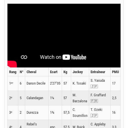
Rang
N°
Cheval
Ecart
Kg
Jockey
Entraîneur
PMU
S. Yasuda
1ᵉʳ
6
Danon Decile
2'27"05
57
K. Tosaki
17
🇯🇵
M.
F. Graffard
2ᵉ
5
Calandagan
1¼
57
2,5
Barzalona
🇫🇷
C.
T. Ozeki
3ᵉ
2
Durezza
1¾
57,5
16
Soumillon
🇯🇵
Rebel's
C. Appleby
4ᵉ
4
enc.
57,5
W. Buick
3,3