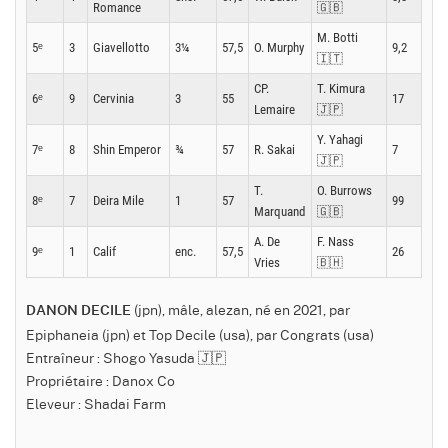
Romance
🇬🇧
M. Botti
5ᵉ
3
Giavellotto
3¼
57,5
O. Murphy
9,2
🇮🇹
CP.
T. Kimura
6ᵉ
9
Cervinia
3
55
17
Lemaire
🇯🇵
Y. Yahagi
7ᵉ
8
Shin Emperor
¾
57
R. Sakai
7
🇯🇵
T.
O. Burrows
8ᵉ
7
Deira Mile
1
57
99
Marquand
🇬🇧
A. De
F. Nass
9ᵉ
1
Calif
enc.
57,5
26
Vries
🇧🇭
(jpn), mâle, alezan, né en 2021, par
DANON DECILE
Epiphaneia (jpn) et Top Decile (usa), par Congrats (usa)
Entraîneur : Shogo Yasuda 🇯🇵
Propriétaire : Danox Co
Eleveur : Shadai Farm