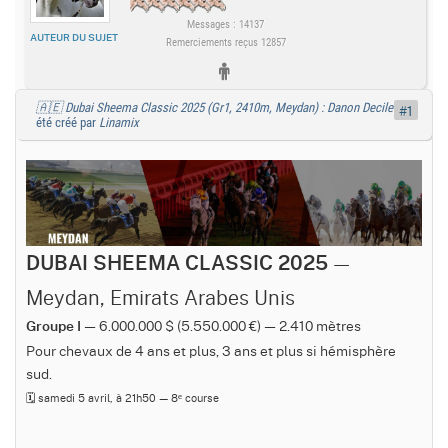
Messages : 14137
AUTEUR DU SUJET
Remerciements reçus 12857
🇦🇪 Dubai Sheema Classic 2025 (Gr1, 2410m, Meydan) : Danon Decile
a
#1
été créé par
Linamix
—
DUBAI SHEEMA CLASSIC 2025
Meydan, Emirats Arabes Unis
— 6.000.000 $ (5.550.000 €) — 2.410 mètres
Groupe I
Pour chevaux de 4 ans et plus, 3 ans et plus si hémisphère
sud.
🗓️ samedi 5 avril, à 21h50 — 8ᵉ course