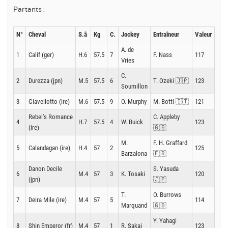
Partants :
N°
Cheval
S.â
Kg
C.
Jockey
Entraîneur
Valeur
A. de
1
Calif (ger)
H.6
57.5
7
F. Nass
117
Vries
C.
2
Durezza (jpn)
M.5
57.5
6
T. Ozeki 🇯🇵
123
Soumillon
3
Giavellotto (ire)
M.6
57.5
9
O. Murphy
M. Botti 🇮🇹
121
Rebel's Romance
C. Appleby
4
H.7
57.5
4
W. Buick
123
(ire)
🇬🇧
M.
F. H. Graffard
5
Calandagan (ire)
H.4
57
2
125
Barzalona
🇫🇷
Danon Decile
S. Yasuda
6
M.4
57
3
K. Tosaki
120
(jpn)
🇯🇵
T.
O. Burrows
7
Deira Mile (ire)
M.4
57
5
114
Marquand
🇬🇧
Y. Yahagi
8
Shin Emperor (fr)
M.4
57
1
R. Sakai
123