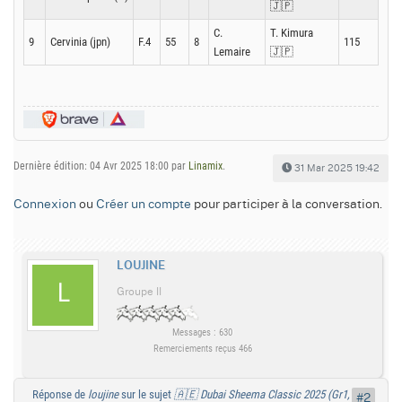
🇯🇵
C.
T. Kimura
9
Cervinia (jpn)
F.4
55
8
115
Lemaire
🇯🇵
Dernière édition: 04 Avr 2025 18:00 par
Linamix
.
31 Mar 2025 19:42
Connexion
ou
Créer un compte
pour participer à la conversation.
LOUJINE
Groupe II
Messages : 630
Remerciements reçus 466
Réponse de
loujine
sur le sujet
🇦🇪 Dubai Sheema Classic 2025 (Gr1,
#2