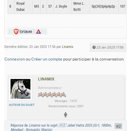
Royal
Mme L.
1
8
M5
2
57
J. Doyle
5p(24)3p6p4p2p
107
Dubai
Botti
1
Dernière édition: 23 Jan 2025 17:56 par
Linamix
.
23 Jan 2025 17:56
Connexion
ou
Créer un compte
pour participer à la conversation.
LINAMIX
Administrateur
Messages : 14137
AUTEUR DU SUJET
Remerciements reçus 12857
Réponse de
Linamix
sur le sujet
🇦🇪 Jebel Hatta 2025 (Gr1, 1800m,
#2
Meydan) : Romantic Warrior