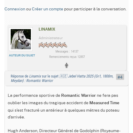
Connexion
ou
Créer un compte
pour participer à la conversation.
LINAMIX
Administrateur
Messages : 14137
AUTEUR DU SUJET
Remerciements reçus 12857
Réponse de
Linamix
sur le sujet
🇦🇪 Jebel Hatta 2025 (Gr1, 1800m,
#4
Meydan) : Romantic Warrior
La performance sportive de
ne fera pas
Romantic Warrior
oublier les images du tragique accident de
Measured Time
qui s'est fracturé un antérieur à quelques mètres du poteau
d'arrivée.
Hugh Anderson, Directeur Général de Godolphin (Royaume-