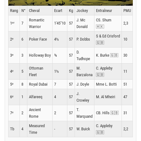
Rang
N°
Cheval
Ecart
Kg
Jockey
Entraîneur
PMU
Romantic
J. Mc
CS. Shum
1ᵉʳ
7
1'45"10
57
2,3
Warrior
Donald
🇭🇰
S & Ed Crisford
2ᵉ
6
Poker Face
4½
57
P. Dobbs
10
🇬🇧
D.
3ᵉ
3
Holloway Boy
¾
57
K. Burke 🇬🇧
30
Tudhope
Ottoman
M.
C. Appleby
4ᵉ
5
1½
57
11
Fleet
Barzalona
🇬🇧
5ᵉ
8
Royal Dubai
7
57
J. Doyle
Mme L. Botti
51
J.
6ᵉ
1
Alfareeq
4
57
M. Al Mheiri
47
Crowley
Ancient
T.
7ᵉ
2
2
57
CB. Hills 🇬🇧
31
Rome
Marquand
Measured
C. Appleby
Tb
4
-
57
W. Buick
2,2
Time
🇬🇧