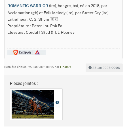
(ire), hongre, bai, né en 2018, par
ROMANTIC WARRIOR
Acclamation (gb) et Folk Melody (ire), par Street Cry (ire)
Entraîneur : C. S. Shum 🇭🇰
Propriétaire : Peter Lau Pak Fai
Eleveurs : Corduff Stud & T. J. Rooney
Dernière édition: 25 Jan 2025 00:25 par
Linamix
.
25 Jan 2025 00:06
Pièces jointes :