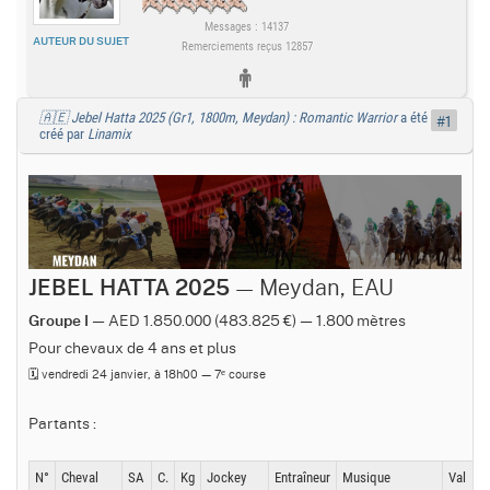
Messages : 14137
AUTEUR DU SUJET
Remerciements reçus 12857
🇦🇪 Jebel Hatta 2025 (Gr1, 1800m, Meydan) : Romantic Warrior
a été
#1
créé par
Linamix
— Meydan, EAU
JEBEL HATTA 2025
— AED 1.850.000 (483.825 €) — 1.800 mètres
Groupe I
Pour chevaux de 4 ans et plus
🗓️ vendredi 24 janvier, à 18h00 — 7ᵉ course
Partants :
N°
Cheval
SA
C.
Kg
Jockey
Entraîneur
Musique
Val
G