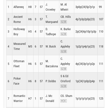
J.
M. Al
5
1
Alfareeq
H8
7
57
3p0p(24)5p7p1p
99
Crowley
Mheiri
9
Ancient
T.
CB. Hills
1
2
H6
3
57
4p7p3p2p0p(23)
107
Rome
Marquand
🇬🇧
3
Holloway
D.
K. Burke
3
3
H5
4
57
2p(24)6p10p1p3p
110
Boy
Tudhope
🇬🇧
0
C.
Measured
1
4
M5
6
57
W. Buick
Appleby
1p2p1p4p1p(23)
118
Time
1
🇬🇧
C.
Ottoman
M.
4
5
H6
5
57
Appleby
4p(24)3p1p1p2p
111
Fleet
Barzalona
7
🇬🇧
S & Ed
Poker
5
6
H6
8
57
P. Dobbs
Crisford
1p(24)1p0p2p4p
111
Face
7
🇬🇧
1
Romantic
J. Mc
CS. Shum
7
H7
1
57
1p1p1p1p1p(23)
125
5
Warrior
Donald
🇭🇰
9