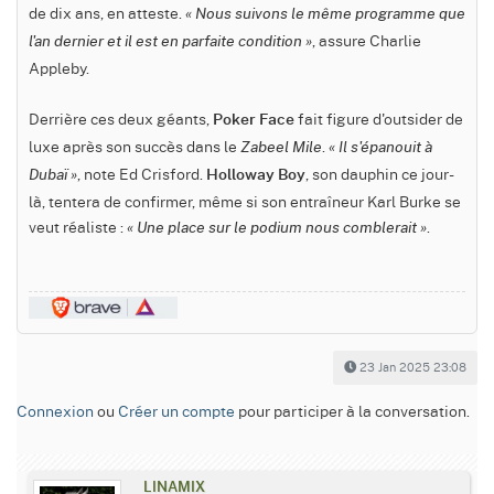
de dix ans, en atteste.
« Nous suivons le même programme que
, assure Charlie
l'an dernier et il est en parfaite condition »
Appleby.
Derrière ces deux géants,
fait figure d'outsider de
Poker Face
luxe après son succès dans le
.
Zabeel Mile
« Il s'épanouit à
, note Ed Crisford.
, son dauphin ce jour-
Dubaï »
Holloway Boy
là, tentera de confirmer, même si son entraîneur Karl Burke se
veut réaliste :
.
« Une place sur le podium nous comblerait »
23 Jan 2025 23:08
Connexion
ou
Créer un compte
pour participer à la conversation.
LINAMIX