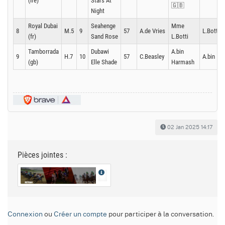
(ire)
Stars At
🇬🇧
Night
Royal Dubai
Seahenge
Mme
8
M.5
9
57
A.de Vries
L.Botti
(fr)
Sand Rose
L.Botti
Tamborrada
Dubawi
A.bin
9
H.7
10
57
C.Beasley
A.bin Ha
(gb)
Elle Shade
Harmash
02 Jan 2025 14:17
Pièces jointes :
Connexion
ou
Créer un compte
pour participer à la conversation.