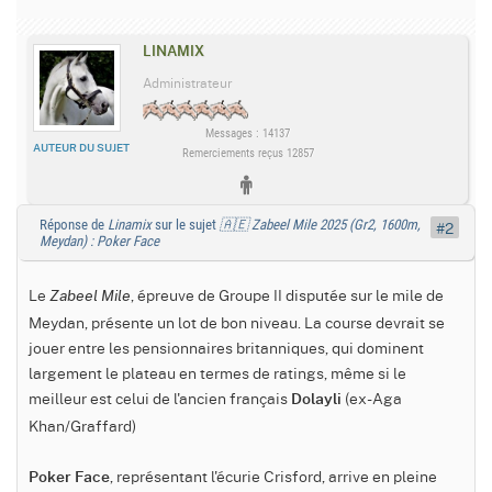
LINAMIX
Administrateur
Messages : 14137
AUTEUR DU SUJET
Remerciements reçus 12857
Réponse de
Linamix
sur le sujet
🇦🇪 Zabeel Mile 2025 (Gr2, 1600m,
#2
Meydan) : Poker Face
Le
, épreuve de Groupe II disputée sur le mile de
Zabeel Mile
Meydan, présente un lot de bon niveau. La course devrait se
jouer entre les pensionnaires britanniques, qui dominent
largement le plateau en termes de ratings, même si le
meilleur est celui de l'ancien français
(ex-Aga
Dolayli
Khan/Graffard)
, représentant l'écurie Crisford, arrive en pleine
Poker Face