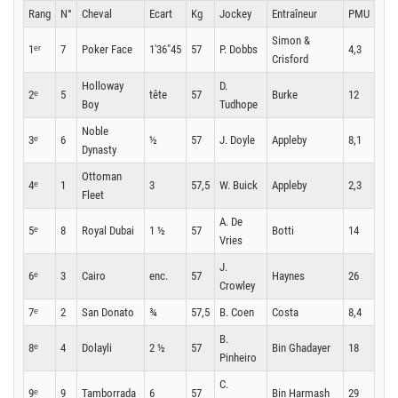
Rang
N°
Cheval
Ecart
Kg
Jockey
Entraîneur
PMU
Simon &
1ᵉʳ
7
Poker Face
1'36"45
57
P. Dobbs
4,3
Crisford
Holloway
D.
2ᵉ
5
tête
57
Burke
12
Boy
Tudhope
Noble
3ᵉ
6
½
57
J. Doyle
Appleby
8,1
Dynasty
Ottoman
4ᵉ
1
3
57,5
W. Buick
Appleby
2,3
Fleet
A. De
5ᵉ
8
Royal Dubai
1 ½
57
Botti
14
Vries
J.
6ᵉ
3
Cairo
enc.
57
Haynes
26
Crowley
7ᵉ
2
San Donato
¾
57,5
B. Coen
Costa
8,4
B.
8ᵉ
4
Dolayli
2 ½
57
Bin Ghadayer
18
Pinheiro
C.
9ᵉ
9
Tamborrada
6
57
Bin Harmash
29