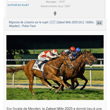
Messages : 14137
AUTEUR DU SUJET
Remerciements reçus 12857
Réponse de
Linamix
sur le sujet
🇦🇪 Zabeel Mile 2025 (Gr2, 1600m,
#4
Meydan) : Poker Face
Sur l'ovale de Meydan, le
2025 a donné lieu à une
Zabeel Mile