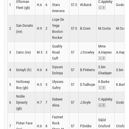
Ottoman
C.Appleby
1
H.6
6
Stars
57.5
W.Buick
Godolph
Fleet (gb)
🇬🇧
Innevera
Lope De
San Donato
Vega
2
H.9
2
57.5
B.Coen
M.Costa
M.Costa
(ire)
Boston
Rocker
Quality
Mme
3
Cairo (ire)
M.5
3
Road
57
J.Crowley
A.Haynes
A.Hayne
Cuff
🇬🇧
Siyouni
S.bin
4
Dolayli (fr)
H.6
4
57
B.Pinheiro
S.bin Gh
Dolniya
Ghadayer
Holloway
Ulysses
K.Burke
5
H.5
5
57
D.Tudhope
K.Burke
Boy (gb)
Sultry
🇬🇧
Noble
Dubawi
C.Appleby
6
Dynasty
H.7
7
57
J.Doyle
Godolph
Alina
🇬🇧
(gb)
Fastnet
S&Ed
Poker Face
Rock
7
H.6
8
57
P.Dobbs
Crisford
Crisford.