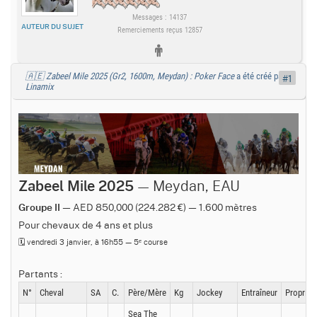
Messages : 14137
AUTEUR DU SUJET
Remerciements reçus 12857
🇦🇪 Zabeel Mile 2025 (Gr2, 1600m, Meydan) : Poker Face
a été créé par
#1
Linamix
— Meydan, EAU
Zabeel Mile 2025
— AED 850,000 (224.282 €) — 1.600 mètres
Groupe II
Pour chevaux de 4 ans et plus
🗓️ vendredi 3 janvier, à 16h55 — 5ᵉ course
Partants :
N°
Cheval
SA
C.
Père/Mère
Kg
Jockey
Entraîneur
Propriéta
Sea The