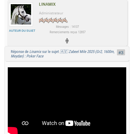
LINAMIX
Administrateur
Messages : 14137
AUTEUR DU SUJET
Remerciements reçus 12857
Réponse de
Linamix
sur le sujet
🇦🇪 Zabeel Mile 2025 (Gr2, 1600m,
#3
Meydan) : Poker Face