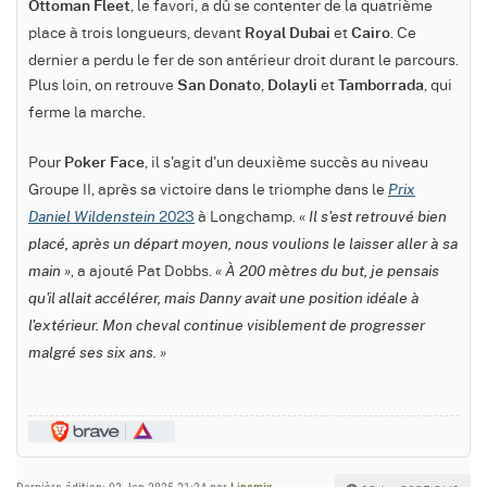
, le favori, a dû se contenter de la quatrième
Ottoman Fleet
place à trois longueurs, devant
et
. Ce
Royal Dubai
Cairo
dernier a perdu le fer de son antérieur droit durant le parcours.
Plus loin, on retrouve
,
et
, qui
San Donato
Dolayli
Tamborrada
ferme la marche.
Pour
, il s'agit d'un deuxième succès au niveau
Poker Face
Groupe II, après sa victoire dans le triomphe dans le
Prix
2023
à Longchamp.
Daniel Wildenstein
« Il s'est retrouvé bien
placé, après un départ moyen, nous voulions le laisser aller à sa
, a ajouté Pat Dobbs.
main »
« À 200 mètres du but, je pensais
qu'il allait accélérer, mais Danny avait une position idéale à
l'extérieur. Mon cheval continue visiblement de progresser
malgré ses six ans. »