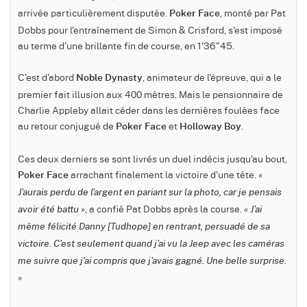
arrivée particulièrement disputée.
, monté par Pat
Poker Face
Dobbs pour l'entraînement de Simon & Crisford, s'est imposé
au terme d'une brillante fin de course, en 1'36"45.
C'est d'abord
, animateur de l'épreuve, qui a le
Noble Dynasty
premier fait illusion aux 400 mètres. Mais le pensionnaire de
Charlie Appleby allait céder dans les dernières foulées face
au retour conjugué de
et
.
Poker Face
Holloway Boy
Ces deux derniers se sont livrés un duel indécis jusqu'au bout,
arrachant finalement la victoire d'une tête.
Poker Face
«
J'aurais perdu de l'argent en pariant sur la photo, car je pensais
, a confié Pat Dobbs après la course.
avoir été battu »
« J'ai
même félicité Danny [Tudhope] en rentrant, persuadé de sa
victoire. C'est seulement quand j'ai vu la Jeep avec les caméras
me suivre que j'ai compris que j'avais gagné. Une belle surprise.
»