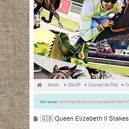
forum
GALOP
Courses de Plat
C
Voir aussi :
archives du forum Courses de Plat à l
🇬🇧 Queen Elizabeth II Stakes