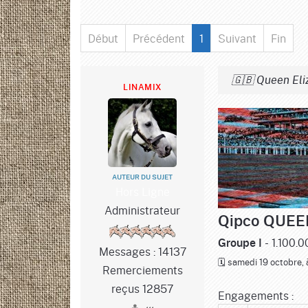
Début
Précédent
1
Suivant
Fin
🇬🇧 Queen Eliz
LINAMIX
AUTEUR DU SUJET
Hors Ligne
Administrateur
Qipco QUEE
- 1.100.0
Groupe I
Messages : 14137
🗓️ samedi 19 octobre,
Remerciements
reçus 12857
Engagements :