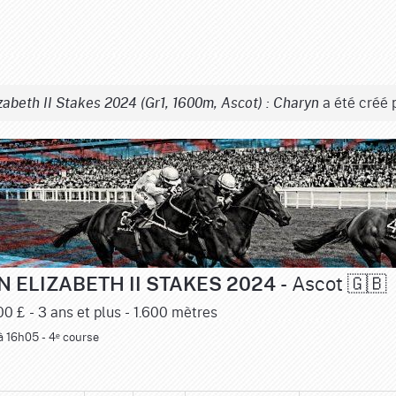
a été créé 
abeth II Stakes 2024 (Gr1, 1600m, Ascot) : Charyn
- Ascot 🇬🇧
N ELIZABETH II STAKES 2024
00 £ - 3 ans et plus - 1.600 mètres
 à 16h05 - 4ᵉ course