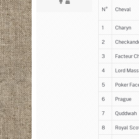
N°
Cheval
1
Charyn
2
Checkand
3
Facteur C
4
Lord Mass
5
Poker Fac
6
Prague
7
Quddwah
8
Royal Sc