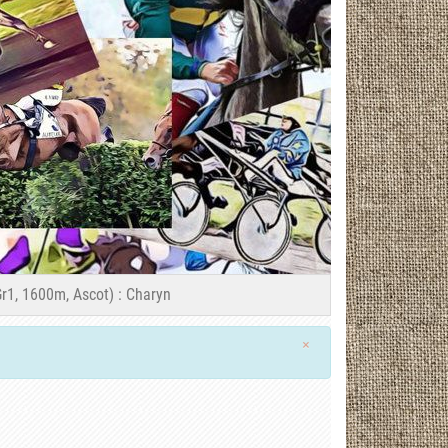
r1, 1600m, Ascot) : Charyn
×