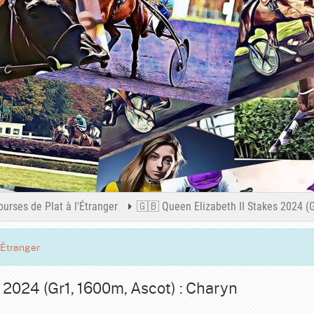
ourses de Plat à l'Étranger
🇬🇧 Queen Elizabeth II Stakes 2024 (G
'Étranger
 2024 (Gr1, 1600m, Ascot) : Charyn