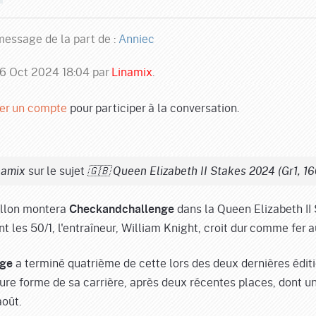
essage de la part de :
Anniec
 16 Oct 2024 18:04 par
Linamix
.
er un compte
pour participer à la conversation.
sur le sujet
namix
🇬🇧 Queen Elizabeth II Stakes 2024 (Gr1, 1
llon montera
dans la Queen Elizabeth II
Checkandchallenge
nt les 50/1, l'entraîneur, William Knight, croit dur comme fer
a terminé quatrième de cette lors des deux dernières éditi
nge
eure forme de sa carrière, après deux récentes places, dont 
août.