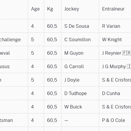
Age
Kg
Jockey
Entraîneur
4
60,5
S De Sousa
R Varian
challenge
5
60,5
C Soumillon
W Knight
heval
5
60,5
M Guyon
J Reynier 🇫
usus
4
60,5
G Carroll
J G Murphy 
e
5
60,5
J Doyle
S & E Crisfor
4
60,5
D Tudhope
D Cunha
4
60,5
W Buick
S & E Crisfor
otsman
4
60,5
—
P & O Cole