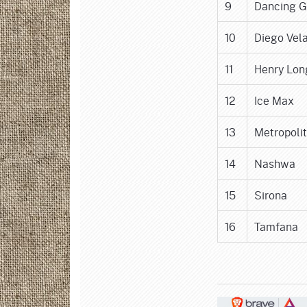
9
Dancing G
10
Diego Vel
11
Henry Lon
12
Ice Max
13
Metropoli
14
Nashwa
15
Sirona
16
Tamfana