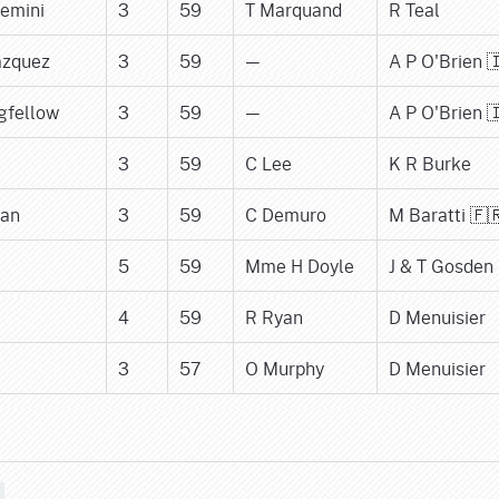
emini
3
59
T Marquand
R Teal
azquez
3
59
—
A P O'Brien 
gfellow
3
59
—
A P O'Brien 
3
59
C Lee
K R Burke
tan
3
59
C Demuro
M Baratti 🇫
5
59
Mme H Doyle
J & T Gosden
4
59
R Ryan
D Menuisier
3
57
O Murphy
D Menuisier