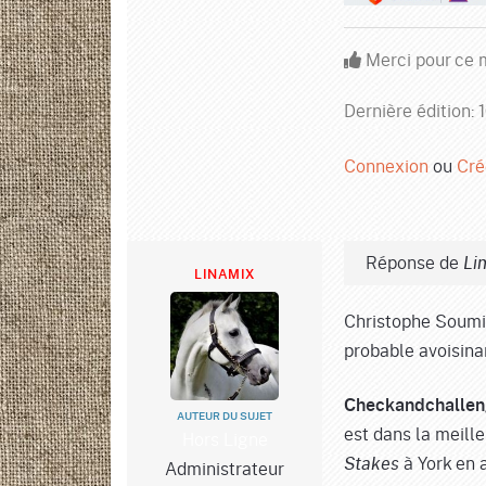
Merci pour ce m
Dernière édition:
Connexion
ou
Cré
Réponse de
Li
LINAMIX
Christophe Soumi
probable avoisina
Checkandchalle
AUTEUR DU SUJET
est dans la meill
Hors Ligne
à York en 
Administrateur
Stakes