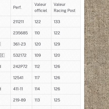
Valeur
Valeur
Perf.
officiel
Racing Post
211211
122
133
235685
110
122

361-23
120
129
🇪
532172
109
120
d
242P72
112
126
12541
117
126
d
411-11
114
126
219-89
113
125