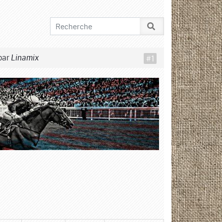
par
#1
Linamix