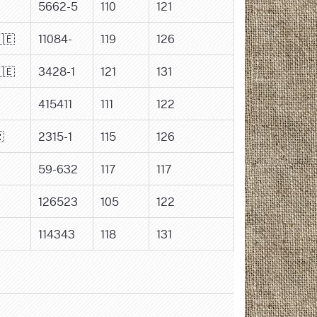
5662-5
110
121
🇪
11084-
119
126
🇪
3428-1
121
131
415411
111
122

2315-1
115
126
59-632
117
117
126523
105
122
114343
118
131