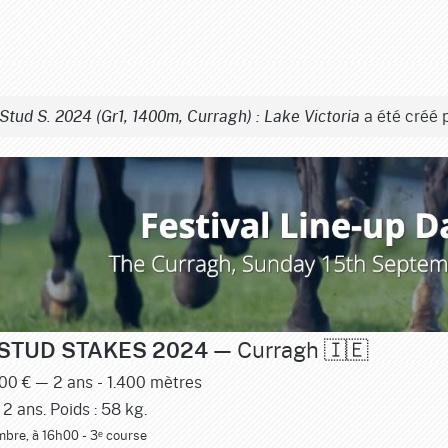
a été créé 
tud S. 2024 (Gr1, 1400m, Curragh) : Lake Victoria
— Curragh 🇮🇪
STUD STAKES 2024
0 € — 2 ans - 1.400 mètres
2 ans. Poids : 58 kg.
mbre, à 16h00 - 3ᵉ course