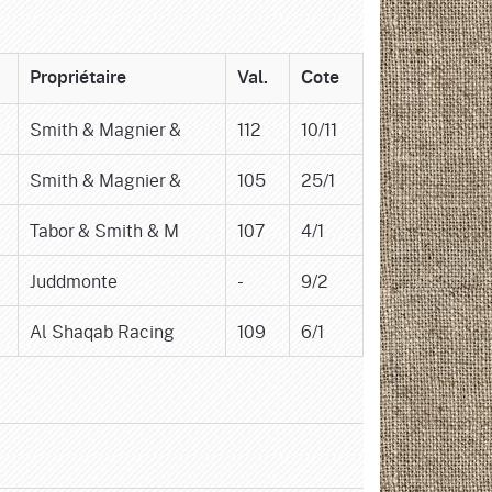
Propriétaire
Val.
Cote
Smith & Magnier &
112
10/11
Smith & Magnier &
105
25/1
Tabor & Smith & M
107
4/1
Juddmonte
-
9/2
Al Shaqab Racing
109
6/1