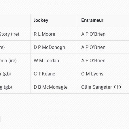
Jockey
Entraîneur
tory (ire)
R L Moore
A P O'Brien
re)
D P McDonogh
A P O'Brien
ria (ire)
W M Lordan
A P O'Brien
r (gb)
C T Keane
G M Lyons
g (gb)
D B McMonagle
Ollie Sangster 🇬🇧