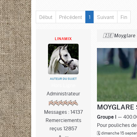
Début
Précédent
1
Suivant
Fin
🇮🇪 Moyglare S
LINAMIX
AUTEUR DU SUJET
Hors Ligne
Administrateur
MOYGLARE 
Messages : 14137
— 400.00
Groupe I
Remerciements
Pour pouliches de 
reçus 12857
🗓️ dimanche 15 septe