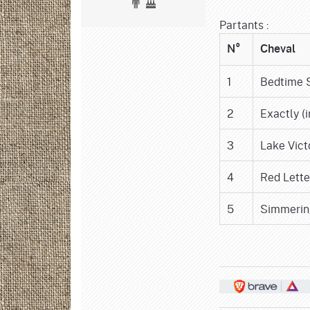
Partants :
N°
Cheval
1
Bedtime S
2
Exactly (i
3
Lake Victo
4
Red Lette
5
Simmerin