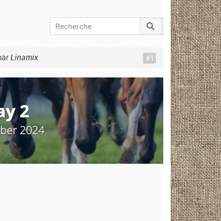
par
#1
Linamix