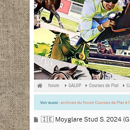
forum
GALOP
Courses de Plat
C
Voir aussi :
archives du forum Courses de Plat à l
🇮🇪 Moyglare Stud S. 2024 (Gr