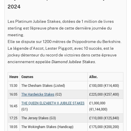
2024
Les Platinum Jubilee Stakes, dotées de 1 million de livres
sterling est l'épreuve phare de cette dernière journée du
meeting.
Elle se dispute sur 1200 mètres de l'hippodrome du Berkshire.
La légende d'Ascot, Lester Piggott, avec 10 succès, est le
jockey détenteur du record de victoires dans cette épreuve
anciennement appelée
.
Diamond Jubilee Stakes
Heure
Courses
Alloc.
15:30
The Chesham Stakes (Listed)
£100,000 (€114,400)
16:05
The Hardwicke Stakes
(G2)
£225,000 (€257,400)
THE QUEEN ELIZABETH II JUBILEE STAKES
£1,000,000
16:45
(G1)
(€1,144,000)
17:25
The Jersey Stakes (G3)
£110,000 (€125,840)
18:05
The Wokingham Stakes (Handicap)
£175,000 (€200,200)