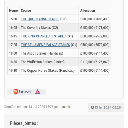
Heure
Course
Allocation
15:30
THE QUEEN ANNE STAKES
(G1)
£600,000 (€686,400)
16:05
The Coventry Stakes (G2)
£150,000 (€171,600)
16:45
THE KING CHARLES III STAKES
(G1)
£500,000 (€572,000)
17:25
THE ST JAMES'S PALACE STAKES
(G1)
£500,000 (€572,000)
18:00
The Ascot Stakes (Handicap)
£100,000 (€114,400)
18:35
The Wolferton Stakes (Listed)
£110,000 (€125,840)
19:10
The Copper Horse Stakes (Handicap)
£100,000 (€114,400)
Dernière édition: 13 Jui 2024 13:26 par
Linamix
.
13 Jui 2024 08:26
Pièces jointes :