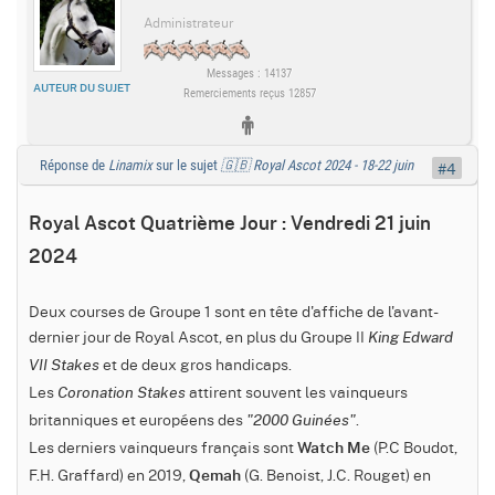
Administrateur
Messages : 14137
AUTEUR DU SUJET
Remerciements reçus 12857
Réponse de
Linamix
sur le sujet
🇬🇧 Royal Ascot 2024 - 18-22 juin
#4
Royal Ascot Quatrième Jour : Vendredi 21 juin
2024
Deux courses de Groupe 1 sont en tête d'affiche de l'avant-
dernier jour de Royal Ascot, en plus du Groupe II
King Edward
et de deux gros handicaps.
VII Stakes
Les
attirent souvent les vainqueurs
Coronation Stakes
britanniques et européens des
.
"2000 Guinées"
Les derniers vainqueurs français sont
(P.C Boudot,
Watch Me
F.H. Graffard) en 2019,
(G. Benoist, J.C. Rouget) en
Qemah