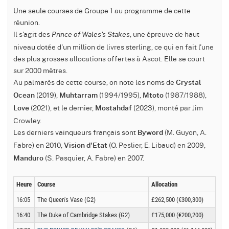
Une seule courses de Groupe 1 au programme de cette
réunion.
Il s'agit des
, une épreuve de haut
Prince of Wales's Stakes
niveau dotée d'un million de livres sterling, ce qui en fait l'une
des plus grosses allocations offertes à Ascot. Elle se court
sur 2000 mètres.
Au palmarès de cette course, on note les noms de
Crystal
(2019),
(1994/1995),
(1987/1988),
Ocean
Muhtarram
Mtoto
(2021), et le dernier,
(2023), monté par Jim
Love
Mostahdaf
Crowley.
Les derniers vainqueurs français sont
(M. Guyon, A.
Byword
Fabre) en 2010,
(O. Peslier, E. Libaud) en 2009,
Vision d'Etat
(S. Pasquier, A. Fabre) en 2007.
Manduro
Heure
Course
Allocation
16:05
The Queen's Vase (G2)
£262,500 (€300,300)
16:40
The Duke of Cambridge Stakes (G2)
£175,000 (€200,200)