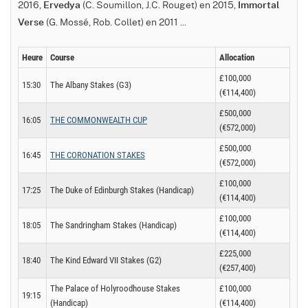
2016,
(C. Soumillon, J.C. Rouget) en 2015,
Ervedya
Immortal
(G. Mossé, Rob. Collet) en 2011 ...
Verse
Heure
Course
Allocation
£100,000
15:30
The Albany Stakes (G3)
(€114,400)
£500,000
16:05
THE COMMONWEALTH CUP
(€572,000)
£500,000
16:45
THE CORONATION STAKES
(€572,000)
£100,000
17:25
The Duke of Edinburgh Stakes (Handicap)
(€114,400)
£100,000
18:05
The Sandringham Stakes (Handicap)
(€114,400)
£225,000
18:40
The Kind Edward VII Stakes (G2)
(€257,400)
The Palace of Holyroodhouse Stakes
£100,000
19:15
(Handicap)
(€114,400)