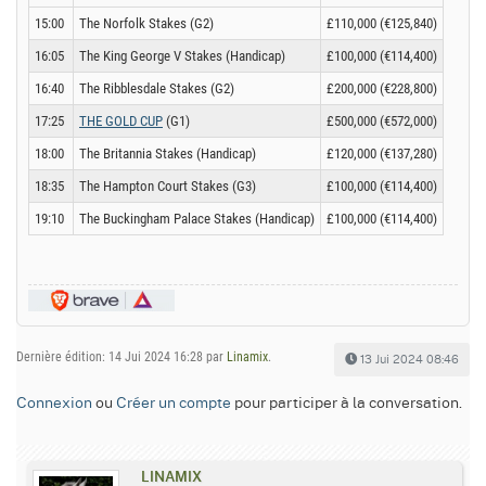
15:00
The Norfolk Stakes (G2)
£110,000 (€125,840)
16:05
The King George V Stakes (Handicap)
£100,000 (€114,400)
16:40
The Ribblesdale Stakes (G2)
£200,000 (€228,800)
17:25
THE GOLD CUP
(G1)
£500,000 (€572,000)
18:00
The Britannia Stakes (Handicap)
£120,000 (€137,280)
18:35
The Hampton Court Stakes (G3)
£100,000 (€114,400)
19:10
The Buckingham Palace Stakes (Handicap)
£100,000 (€114,400)
Dernière édition: 14 Jui 2024 16:28 par
Linamix
.
13 Jui 2024 08:46
Connexion
ou
Créer un compte
pour participer à la conversation.
LINAMIX