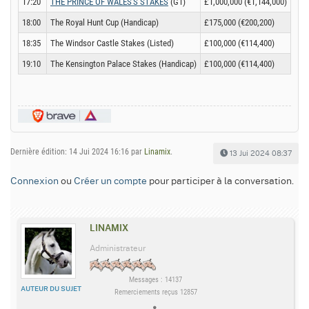
17:20
THE PRINCE OF WALES'S STAKES
(G1)
£1,000,000 (€1,144,000)
18:00
The Royal Hunt Cup (Handicap)
£175,000 (€200,200)
18:35
The Windsor Castle Stakes (Listed)
£100,000 (€114,400)
19:10
The Kensington Palace Stakes (Handicap)
£100,000 (€114,400)
Dernière édition: 14 Jui 2024 16:16 par
Linamix
.
13 Jui 2024 08:37
Connexion
ou
Créer un compte
pour participer à la conversation.
LINAMIX
Administrateur
Messages : 14137
AUTEUR DU SUJET
Remerciements reçus 12857