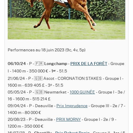
Performances au 18 juin 2023 (9c, 4v, 5p)
- P - 🇫🇷
-
- Groupe
06/10/24
Longchamp
PRIX DE LA FORÊT
I - 1400 m - 350 000 € -
- 51.5
1ᵉʳ
21/06/24 - P - 🇬🇧 Ascot - CORONATION STAKES - Groupe I -
1600 m - 639 405 £ - 3ᵉ - 51.5
05/05/24 - P - 🇬🇧 Newmarket -
1000 GUINÉE
- Groupe I - 3e /
16 - 1600 m - 515 214 £
09/04/24 - P - Deauville -
Prix Imprudence
- Groupe III - 2e / 7 -
1400 m - 80 000 €
20/08/23 - P - Deauville -
PRIX MORNY
- Groupe I - 2e / 9 -
1200 m - 350 000 €
16/07/23 - P -
-
- Groupe II -
/ 5