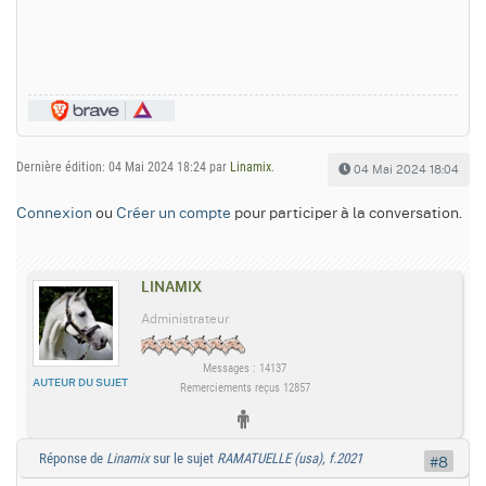
Dernière édition: 04 Mai 2024 18:24 par
Linamix
.
04 Mai 2024 18:04
Connexion
ou
Créer un compte
pour participer à la conversation.
LINAMIX
Administrateur
Messages : 14137
AUTEUR DU SUJET
Remerciements reçus 12857
Réponse de
Linamix
sur le sujet
RAMATUELLE (usa), f.2021
#8