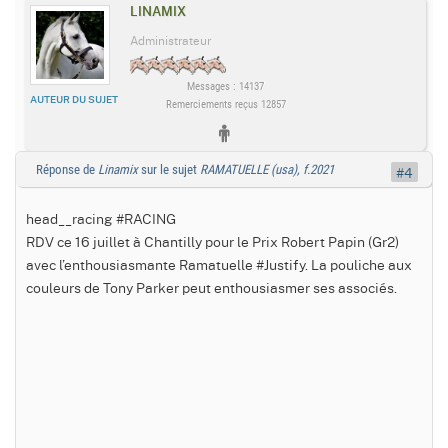
LINAMIX
Administrateur
Messages : 14137
AUTEUR DU SUJET
Remerciements reçus 12857
Réponse de
Linamix
sur le sujet
RAMATUELLE (usa), f.2021
#4
head__racing #RACING
RDV ce 16 juillet à Chantilly pour le Prix Robert Papin (Gr2)
avec l’enthousiasmante Ramatuelle #Justify. La pouliche aux
couleurs de Tony Parker peut enthousiasmer ses associés.