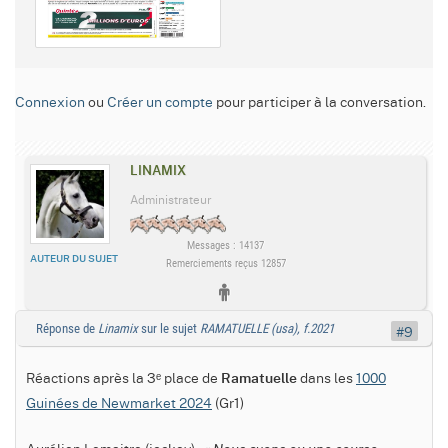
Connexion
ou
Créer un compte
pour participer à la conversation.
LINAMIX
Administrateur
Messages : 14137
AUTEUR DU SUJET
Remerciements reçus 12857
Réponse de
Linamix
sur le sujet
RAMATUELLE (usa), f.2021
#9
Réactions après la 3ᵉ place de
dans les
1000
Ramatuelle
Guinées de Newmarket 2024
(Gr1)