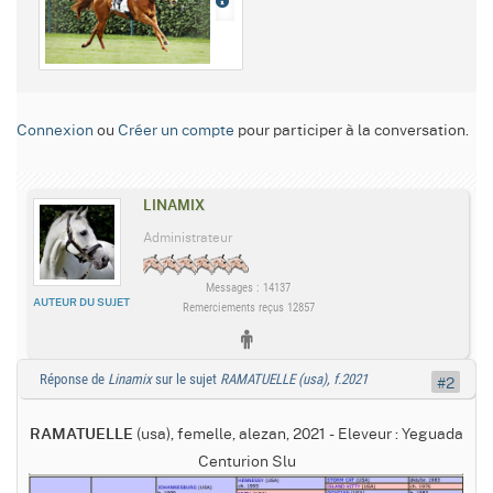
Connexion
ou
Créer un compte
pour participer à la conversation.
LINAMIX
Administrateur
Messages : 14137
AUTEUR DU SUJET
Remerciements reçus 12857
Réponse de
Linamix
sur le sujet
RAMATUELLE (usa), f.2021
#2
(usa), femelle, alezan, 2021 - Eleveur : Yeguada
RAMATUELLE
Centurion Slu