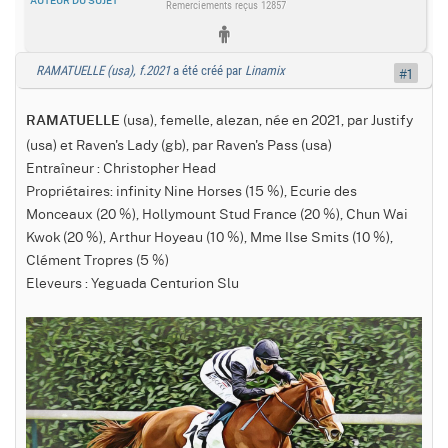
AUTEUR DU SUJET
Remerciements reçus 12857
RAMATUELLE (usa), f.2021
a été créé par
Linamix
#1
(usa), femelle, alezan, née en 2021, par Justify
RAMATUELLE
(usa) et Raven's Lady (gb), par Raven's Pass (usa)
Entraîneur : Christopher Head
Propriétaires: infinity Nine Horses (15 %), Ecurie des
Monceaux (20 %), Hollymount Stud France (20 %), Chun Wai
Kwok (20 %), Arthur Hoyeau (10 %), Mme Ilse Smits (10 %),
Clément Tropres (5 %)
Eleveurs : Yeguada Centurion Slu