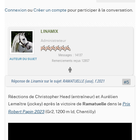
Connexion
ou
Créer un compte
pour participer à la conversation.
LINAMIX
Administrateur
Messages : 14137
AUTEUR DU SUJET
Remerciements reçus 12857
Réponse de
Linamix
sur le sujet
RAMATUELLE (usa), f.2021
#5
Réactions de Christopher Head (entraîneur) et Aurélien
Lemaître (jockey) après la victoire de
dans le
Ramatuelle
Prix
(Gr2, 1200 m ld, Chantilly)
Robert Papin 2023