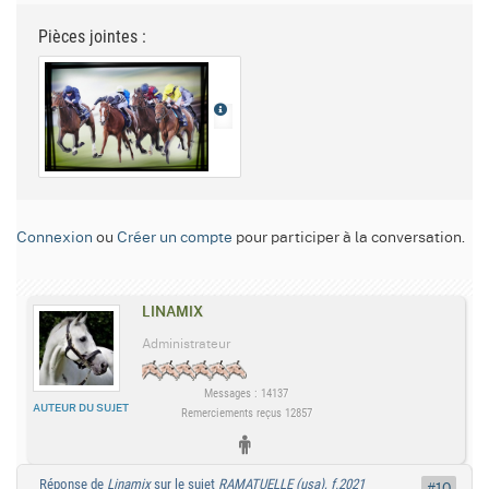
Pièces jointes :
Connexion
ou
Créer un compte
pour participer à la conversation.
LINAMIX
Administrateur
Messages : 14137
AUTEUR DU SUJET
Remerciements reçus 12857
Réponse de
Linamix
sur le sujet
RAMATUELLE (usa), f.2021
#10