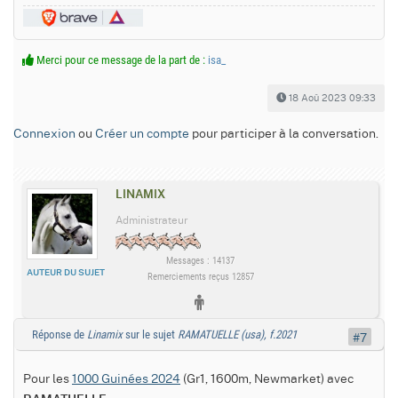
Merci pour ce message de la part de :
isa_
18 Aoû 2023 09:33
Connexion
ou
Créer un compte
pour participer à la conversation.
LINAMIX
Administrateur
Messages : 14137
AUTEUR DU SUJET
Remerciements reçus 12857
Réponse de
Linamix
sur le sujet
RAMATUELLE (usa), f.2021
#7
Pour les
1000 Guinées 2024
(Gr1, 1600m, Newmarket) avec