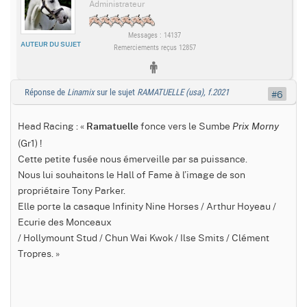
Administrateur
Messages : 14137
AUTEUR DU SUJET
Remerciements reçus 12857
Réponse de
Linamix
sur le sujet
RAMATUELLE (usa), f.2021
#6
Head Racing : «
fonce vers le Sumbe
Ramatuelle
Prix Morny
(Gr1) !
Cette petite fusée nous émerveille par sa puissance.
Nous lui souhaitons le Hall of Fame à l’image de son
propriétaire Tony Parker.
Elle porte la casaque Infinity Nine Horses / Arthur Hoyeau /
Ecurie des Monceaux
/ Hollymount Stud / Chun Wai Kwok / Ilse Smits / Clément
Tropres. »