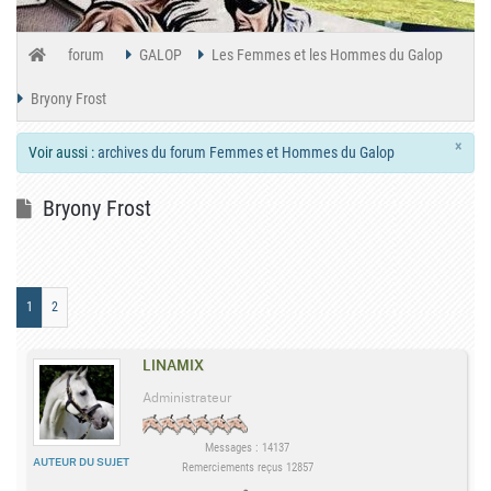
forum
GALOP
Les Femmes et les Hommes du Galop
Bryony Frost
×
Voir aussi :
archives du forum Femmes et Hommes du Galop
Bryony Frost
1
2
LINAMIX
Administrateur
Messages : 14137
AUTEUR DU SUJET
Remerciements reçus 12857