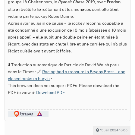
groupe I à Cheltenham, le
2019, avec
,
Ryanair Chase
Frodon
elle a révélé le harcèlement et les menaces dont elle était
victime par le jockey Robie Dunne.
Après avoir eu gain de cause – le jockey reconnu coupable a
été condamné à une exclusion de 18 mois (abaissée à 10 mois
après appel) – elle subit une double peine en étant mise à
l'écart, avec des stats en chute libre et une carrière qui n'a plus
l'éclat qu'elle avait avant l'affaire.
⬇️ Traduction automatique de l'article de David Walsh paru
dans le Times : 🔗
Racing had a treasure in Bryony Frost – and
closed ranks to bury it
:
This browser does not support PDFs. Please download the
PDF to view it:
Download PDF
15 Jan 2024 18:05