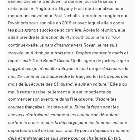
samedi dernier à Sandown, le dernier jour de la saison
d'obstacle en Angleterre. Bryony Frost était sur place pour
monter un cheval pour Paul Nicholls, l'entraîneur anglais qui
l'avait pris sous son aile en 2016 et avec lequel elle a connu
les plus grands succès de sa carrière. Après la réunion, elle
allait prendre la direction de Plymouth pour le ferry.
“Oui,
continue-t-elle.
Je pars dimanche vers Royan. Je me suis
trouvée un Airbnb pour trois mois. J'espère monter le matin et
(ndlr, agent de jockeys)
l'après-midi. C'est Benoît Gicquel
qui a
suggéré que je m'installe à Royan et c'est lui qui s'occupera de
moi. J'ai commencé à apprendre le français. En fait, depuis des
Elle a du
mois déjà, j’écoute des CD quand je suis en voiture.”
mal à rester assise, tellement elle est impatiente de
commencer son aventure dans l'Hexagone.
“J'adore les
insiste-t-elle.
courses françaises,
J'aime la façon dont les
chevaux s'entraînent, comment les courses se déroulent,
surtout le cross, et puis la décharge pour les femmes est une
opportunité qu'il ne faut pas rater. J'y pense depuis un moment
déjà et maintenant je suis prête pour ce challenge. En fait,