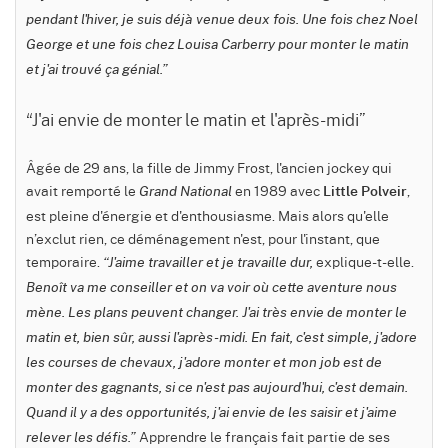
pendant l'hiver, je suis déjà venue deux fois. Une fois chez Noel
George et une fois chez Louisa Carberry pour monter le matin
et j'ai trouvé ça génial.”
“J'ai envie de monter le matin et l'après-midi”
Âgée de 29 ans, la fille de Jimmy Frost, l'ancien jockey qui
avait remporté le
en 1989 avec
,
Grand National
Little Polveir
est pleine d'énergie et d'enthousiasme. Mais alors qu'elle
n’exclut rien, ce déménagement n'est, pour l'instant, que
temporaire.
explique-t-elle.
“J'aime travailler et je travaille dur,
Benoît va me conseiller et on va voir où cette aventure nous
mène. Les plans peuvent changer. J'ai très envie de monter le
matin et, bien sûr, aussi l'après-midi. En fait, c'est simple, j'adore
les courses de chevaux, j'adore monter et mon job est de
monter des gagnants, si ce n'est pas aujourd'hui, c'est demain.
Quand il y a des opportunités, j'ai envie de les saisir et j'aime
Apprendre le français fait partie de ses
relever les défis.”