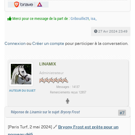
Merci pour ce message de la part de :
Gribouille29
,
isa_
27 Avr 2024 23:49
Connexion
ou
Créer un compte
pour participer à la conversation.
LINAMIX
Administrateur
Messages : 14137
AUTEUR DU SUJET
Remerciements reçus 12857
Réponse de
Linamix
sur le sujet
Bryony Frost
#7
[Paris Turf, 2 mai 2024] 🔗
Bryony Frost est prête pour un
nouveau défi