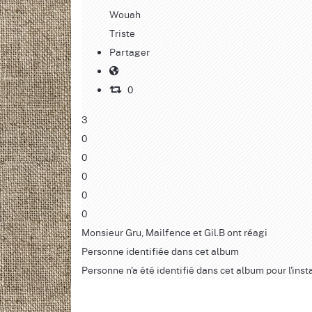
Wouah
Triste
Partager
0
3
0
0
0
0
0
Monsieur Gru, Mailfence et Gil.B ont réagi
Personne identifiée dans cet album
Personne n'a été identifié dans cet album pour l'inst