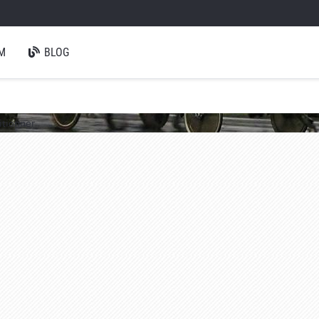
M
BLOG
itionner