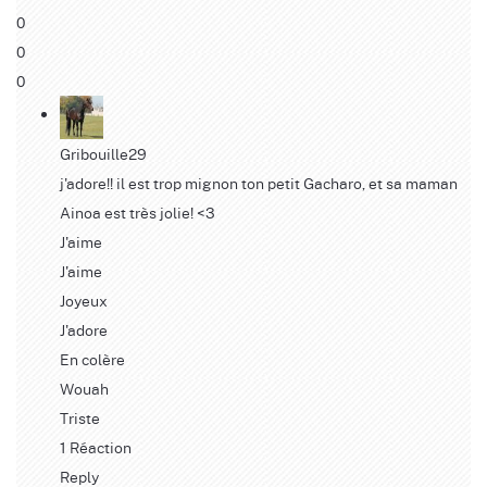
0
0
0
Gribouille29
j'adore!! il est trop mignon ton petit Gacharo, et sa maman
Ainoa est très jolie! <3
J'aime
J'aime
Joyeux
J'adore
En colère
Wouah
Triste
1 Réaction
Reply