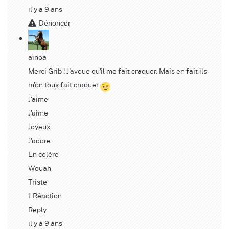
il y a 9 ans
Dénoncer
ainoa
Merci Grib ! J'avoue qu'il me fait craquer. Mais en fait ils
m'on tous fait craquer
J'aime
J'aime
Joyeux
J'adore
En colère
Wouah
Triste
1 Réaction
Reply
il y a 9 ans