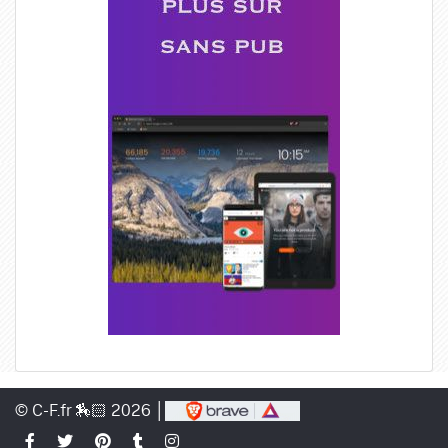
© C-F.fr 🏇🏻 2026 │