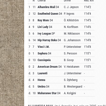
N°
Cheval
Driver
Réd. km
1
11
Alhambra Mail
D4
C. J. Jepson
1'14''2
2
12
Southwind Queen
D4
P. Ingves
1'14''4
3
8
Key Mom
D4
Ö. Kihlström
1'14''5
4
9
Livi Lady
D4
N. Korfitsen
1'14''6
5
6
Ivy League
DP
M. Niklasson
1'14''6
6
14
Hip Hurray Boko
D4
G. Johansson
1'14''8
7
7
Vinci I.M.
P. Untersteiner
1'14''8
0
1
Sephora
D4
S. Persson
1'15''1
0
13
Cassiopeia
B. Goop
1'15''1
0
2
American Dream
D4
V. Heiskanen
1'15''5
d.
3
Laurenti
J. Untersteiner
-
d.
4
Henna
S. Dyhrberg
-
d.
5
Umbra
D4
B. Westergaard
-
d.
10
Maharanee Star
D4
A. Kolgjini
-
(ity), femelle, bai, née en 2016, par N