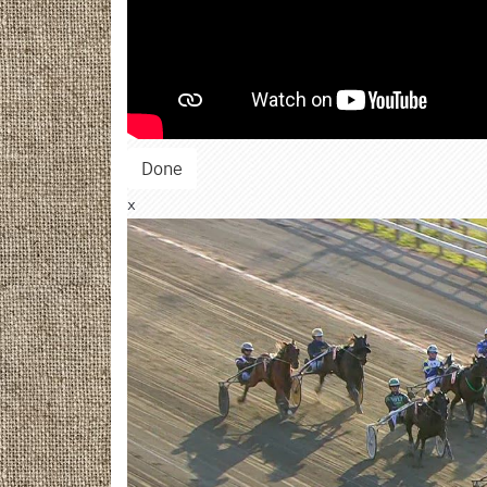
Done
x