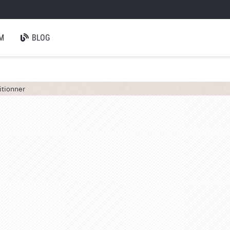
M
BLOG
itionner