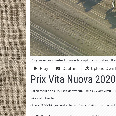
Play video and select frame to capture or upload th
Play
Capture
Upload Own 
Prix Vita Nuova 2020
Par
Santour
dans
Courses de trot
3820 vues
27 Avr 2020
Dur
24 avril. Suède
attelé, 8.560 €, juments de 3 à 7 ans, 2140 m. autostart