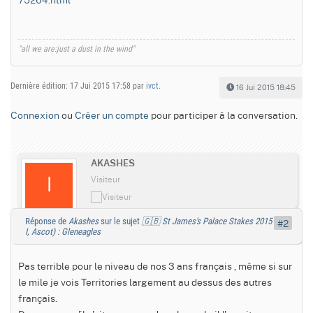
"all we are:just a dust in the wind"
Dernière édition: 17 Jui 2015 17:58 par
ivct
.
16 Jui 2015 18:45
Connexion
ou
Créer un compte
pour participer à la conversation.
AKASHES
Visiteur
Réponse de
Akashes
sur le sujet
🇬🇧 St James's Palace Stakes 2015 (gr.
#2
I, Ascot) : Gleneagles
Pas terrible pour le niveau de nos 3 ans français , même si sur
le mile je vois Territories largement au dessus des autres
français.