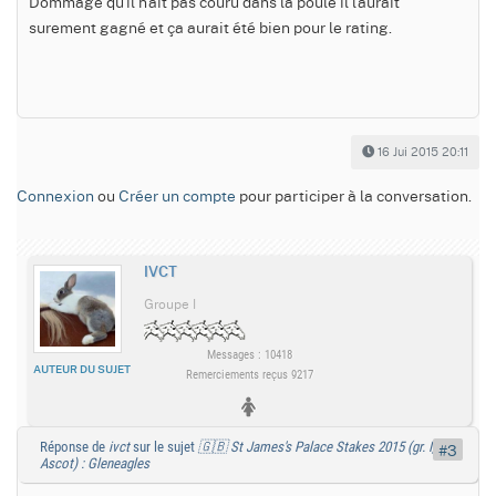
Dommage qu'il n'ait pas couru dans la poule il l'aurait
surement gagné et ça aurait été bien pour le rating.
16 Jui 2015 20:11
Connexion
ou
Créer un compte
pour participer à la conversation.
IVCT
Groupe I
Messages : 10418
AUTEUR DU SUJET
Remerciements reçus 9217
Réponse de
ivct
sur le sujet
🇬🇧 St James's Palace Stakes 2015 (gr. I,
#3
Ascot) : Gleneagles