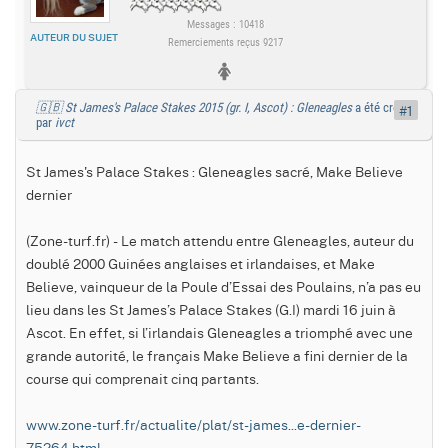
Messages : 10418
AUTEUR DU SUJET
Remerciements reçus 9217
🇬🇧 St James's Palace Stakes 2015 (gr. I, Ascot) : Gleneagles
a été créé
#1
par
ivct
St James's Palace Stakes : Gleneagles sacré, Make Believe
dernier
(Zone-turf.fr) - Le match attendu entre Gleneagles, auteur du
doublé 2000 Guinées anglaises et irlandaises, et Make
Believe, vainqueur de la Poule d’Essai des Poulains, n’a pas eu
lieu dans les St James’s Palace Stakes (G.I) mardi 16 juin à
Ascot. En effet, si l’irlandais Gleneagles a triomphé avec une
grande autorité, le français Make Believe a fini dernier de la
course qui comprenait cinq partants.
www.zone-turf.fr/actualite/plat/st-james...e-dernier-
75264.html