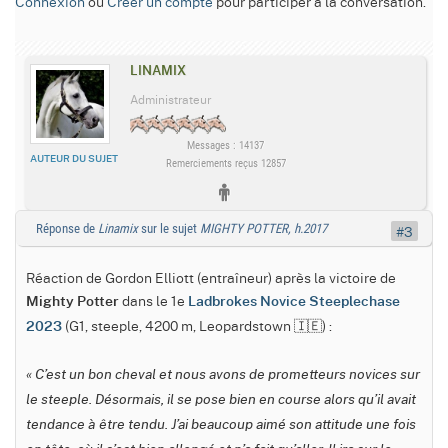
Connexion
ou
Créer un compte
pour participer à la conversation.
LINAMIX
Administrateur
Messages : 14137
AUTEUR DU SUJET
Remerciements reçus 12857
Réponse de
Linamix
sur le sujet
MIGHTY POTTER, h.2017
#3
Réaction de Gordon Elliott (entraîneur) après la victoire de
dans le 1e
Mighty Potter
Ladbrokes Novice Steeplechase
(G1, steeple, 4200 m, Leopardstown 🇮🇪) :
2023
« C’est un bon cheval et nous avons de prometteurs novices sur
le steeple. Désormais, il se pose bien en course alors qu’il avait
tendance à être tendu. J’ai beaucoup aimé son attitude une fois