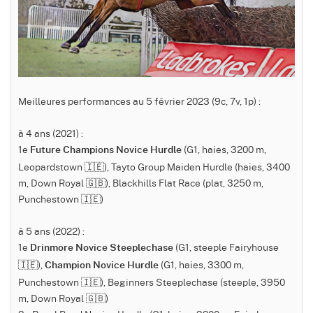
Meilleures performances au 5 février 2023 (9c, 7v, 1p) :
à 4 ans (2021) :
1e
(G1, haies, 3200 m,
Future Champions Novice Hurdle
Leopardstown 🇮🇪), Tayto Group Maiden Hurdle (haies, 3400
m, Down Royal 🇬🇧), Blackhills Flat Race (plat, 3250 m,
Punchestown 🇮🇪)
à 5 ans (2022) :
1e
(G1, steeple Fairyhouse
Drinmore Novice Steeplechase
🇮🇪),
(G1, haies, 3300 m,
Champion Novice Hurdle
Punchestown 🇮🇪), Beginners Steeplechase (steeple, 3950
m, Down Royal 🇬🇧)