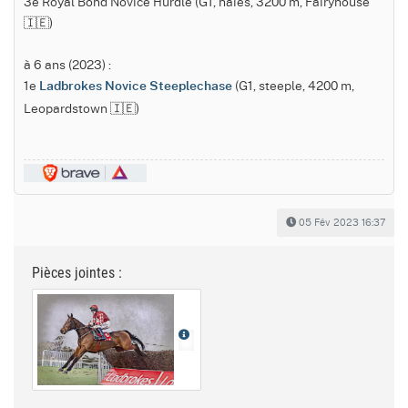
3e Royal Bond Novice Hurdle (G1, haies, 3200 m, Fairyhouse
🇮🇪)
à 6 ans (2023) :
1e
(G1, steeple, 4200 m,
Ladbrokes Novice Steeplechase
Leopardstown 🇮🇪)
05 Fév 2023 16:37
Pièces jointes :