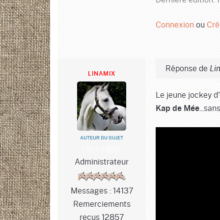
Connexion
ou
Cré
Réponse de
Li
LINAMIX
Le jeune jockey d
...san
Kap de Mée
AUTEUR DU SUJET
Hors Ligne
Administrateur
Messages : 14137
Remerciements
reçus 12857