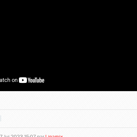
17 Jui 2023 15:07 par
Linamix
.