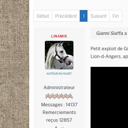
Début
Précédent
1
Suivant
Fin
a 
Gianni Siaffa
LINAMIX
Petit exploit de G
Lion-d-Angers, apr
AUTEUR DU SUJET
Hors Ligne
Administrateur
Messages : 14137
Remerciements
reçus 12857