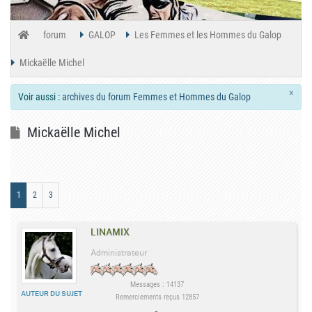
forum
GALOP
Les Femmes et les Hommes du Galop
Mickaëlle Michel
×
Voir aussi :
archives du forum Femmes et Hommes du Galop
Mickaëlle Michel
1
2
3
LINAMIX
Administrateur
Messages : 14137
AUTEUR DU SUJET
Remerciements reçus 12857