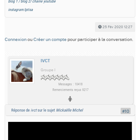
blog 1 /
blog 2/
chaine youtube
instagram:lptisa
25 Fév 2020 12:27
Connexion
ou
Créer un compte
pour participer à la conversation.
IVCT
Groupe I
Messages : 10418
Remerciements reçus 9217
Réponse de
ivct
sur le sujet
Mickaëlle Michel
#10