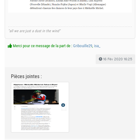
"all we are:just a dust in the wind"
Merci pour ce message de la part de :
Gribouille29
,
isa_
16 Fév 2020 16:25
Pièces jointes :