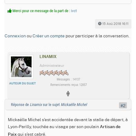
Merci pour ce message de la part de :
ivct
15 Aoû 2018 16:11
Connexion
ou
Créer un compte
pour participer à la conversation.
LINAMIX
Administrateur
Messages : 14137
AUTEUR DU SUJET
Remerciements reçus 12857
Réponse de
Linamix
sur le sujet
Mickaëlle Michel
#2
Mickaëlle Michel s'est accidentée devant la stalle de départ, à
Lyon-Parilly, touchée au visage par son poulain
Artisan de
qui s'est cabré.
Paix