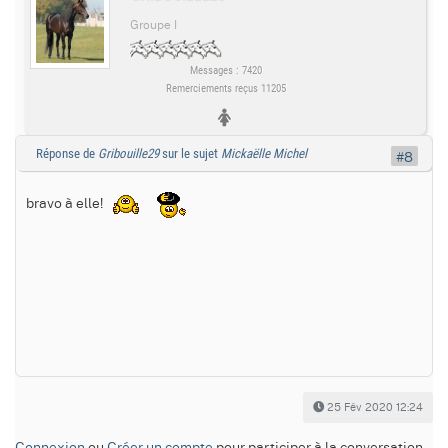
Groupe I
Messages : 7420
Remerciements reçus 11205
Réponse de
Gribouille29
sur le sujet
Mickaëlle Michel
#8
bravo à elle!
25 Fév 2020 12:24
Connexion
ou
Créer un compte
pour participer à la conversation.