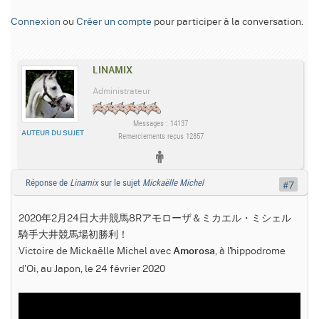
Connexion
ou
Créer un compte
pour participer à la conversation.
LINAMIX
Administrateur
Messages : 14137
AUTEUR DU SUJET
Remerciements reçus 12857
Réponse de
Linamix
sur le sujet
Mickaëlle Michel
#7
2020年2月24日大井競馬8Rアモローザ＆ミカエル・ミシェル
騎手大井競馬場初勝利！
Victoire de Mickaëlle Michel avec
, à l'hippodrome
Amorosa
d'Oi, au Japon, le 24 février 2020