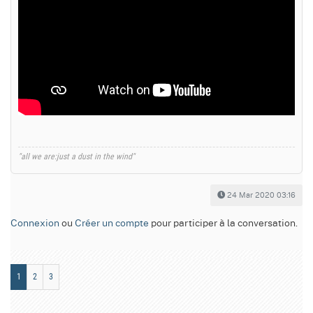
"all we are:just a dust in the wind"
24 Mar 2020 03:16
Connexion
ou
Créer un compte
pour participer à la conversation.
1
2
3