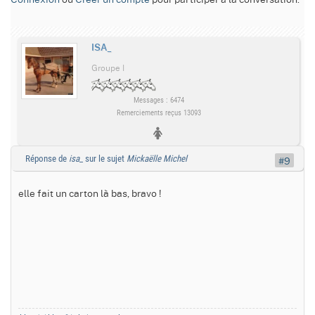
ISA_
Groupe I
Messages : 6474
Remerciements reçus 13093
Réponse de
isa_
sur le sujet
Mickaëlle Michel
#9
elle fait un carton là bas, bravo !