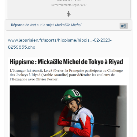
Remerciements reçus 9217
Réponse de
ivct
sur le sujet
Mickaëlle Michel
#6
www.leparisien.fr/sports/hippisme/hippis...-02-2020-
8259855.php