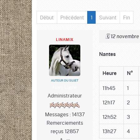
Début
Précédent
1
Suivant
Fin
🗓️ 12 novembre
LINAMIX
Nantes
Heure
N°
AUTEUR DU SUJET
Hors Ligne
11h45
1
Administrateur
12h17
2
Messages : 14137
12h52
3
Remerciements
reçus 12857
13h27
4