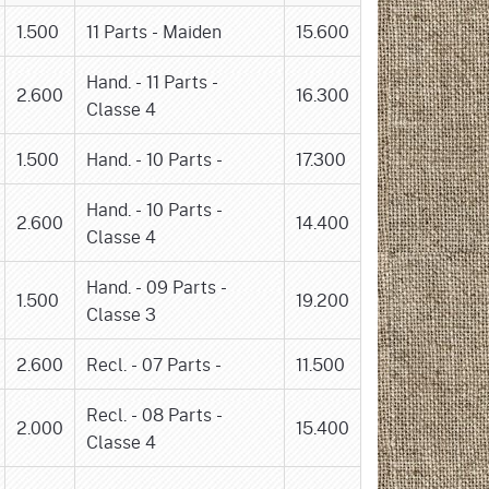
1.500
11 Parts - Maiden
15.600
Hand. - 11 Parts -
2.600
16.300
Classe 4
1.500
Hand. - 10 Parts -
17.300
Hand. - 10 Parts -
2.600
14.400
Classe 4
Hand. - 09 Parts -
1.500
19.200
Classe 3
2.600
Recl. - 07 Parts -
11.500
Recl. - 08 Parts -
2.000
15.400
Classe 4