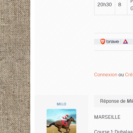
P
20h30
8
G
Connexion
ou
Cré
Réponse de
Mi
MILO
MARSEILLE
Course 1: Dubalaa,