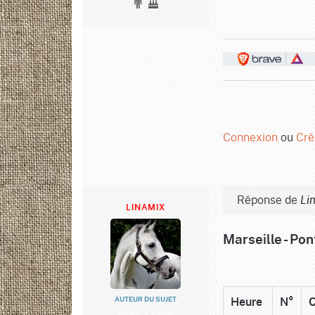
Connexion
ou
Cré
Réponse de
Li
LINAMIX
Marseille - Po
AUTEUR DU SUJET
Heure
N°
C
Hors Ligne