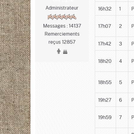
Administrateur
16h32
1
P
Messages : 14137
17h07
2
P
Remerciements
reçus 12857
17h42
3
P
18h20
4
P
18h55
5
P
19h27
6
P
19h59
7
P