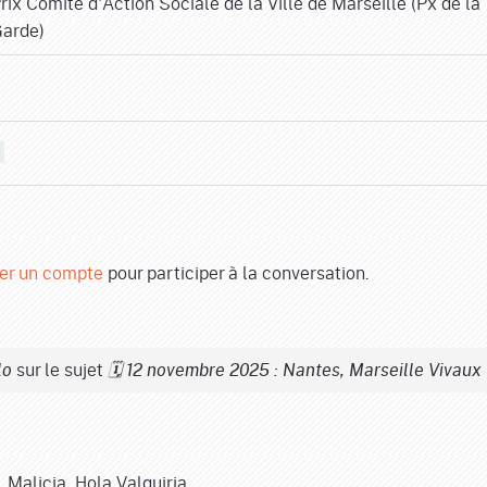
rix Comité d'Action Sociale de la Ville de Marseille (Px de la
arde)
er un compte
pour participer à la conversation.
sur le sujet
lo
🗓️ 12 novembre 2025 : Nantes, Marseille Vivaux
 Malicia, Hola Valquiria