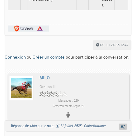
3
09 Juil 2025 12:47
Connexion
ou
Créer un compte
pour participer à la conversation.
MILO
Groupe III
Messages : 280
Remerciements reçus 23
Réponse de
Milo
sur le sujet
🗓️ 11 juillet 2025 : Clairefontaine
#2