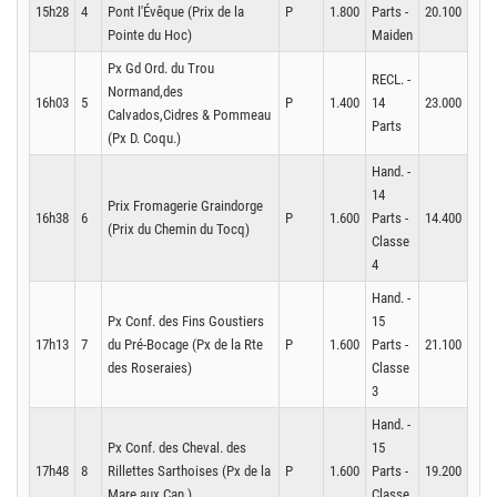
15h28
4
Pont l'Évêque (Prix de la
P
1.800
Parts -
20.100
Pointe du Hoc)
Maiden
Px Gd Ord. du Trou
RECL. -
Normand,des
16h03
5
P
1.400
14
23.000
Calvados,Cidres & Pommeau
Parts
(Px D. Coqu.)
Hand. -
14
Prix Fromagerie Graindorge
16h38
6
P
1.600
Parts -
14.400
(Prix du Chemin du Tocq)
Classe
4
Hand. -
Px Conf. des Fins Goustiers
15
17h13
7
du Pré-Bocage (Px de la Rte
P
1.600
Parts -
21.100
des Roseraies)
Classe
3
Hand. -
Px Conf. des Cheval. des
15
17h48
8
Rillettes Sarthoises (Px de la
P
1.600
Parts -
19.200
Mare aux Can.)
Classe