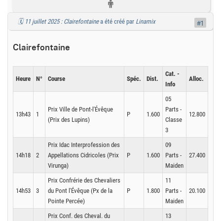
🗓️ 11 juillet 2025 : Clairefontaine
a été créé par
Linamix
#1
Clairefontaine
Cat. -
Heure
N°
Course
Spéc.
Dist.
Alloc.
Info
05
Prix Ville de Pont-l'Évêque
Parts -
13h43
1
P
1.600
12.800
(Prix des Lupins)
Classe
3
Prix Idac Interprofession des
09
14h18
2
Appellations Cidricoles (Prix
P
1.600
Parts -
27.400
Virunga)
Maiden
Prix Confrérie des Chevaliers
11
14h53
3
du Pont l'Évêque (Px de la
P
1.800
Parts -
20.100
Pointe Percée)
Maiden
Prix Conf. des Cheval. du
13