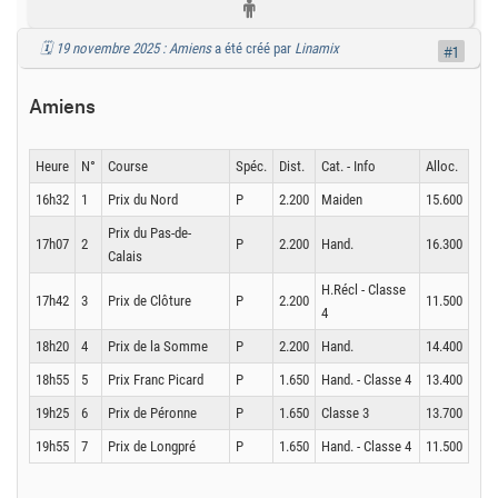
🗓️ 19 novembre 2025 : Amiens
a été créé par
Linamix
#1
Amiens
Heure
N°
Course
Spéc.
Dist.
Cat. - Info
Alloc.
16h32
1
Prix du Nord
P
2.200
Maiden
15.600
Prix du Pas-de-
17h07
2
P
2.200
Hand.
16.300
Calais
H.Récl - Classe
17h42
3
Prix de Clôture
P
2.200
11.500
4
18h20
4
Prix de la Somme
P
2.200
Hand.
14.400
18h55
5
Prix Franc Picard
P
1.650
Hand. - Classe 4
13.400
19h25
6
Prix de Péronne
P
1.650
Classe 3
13.700
19h55
7
Prix de Longpré
P
1.650
Hand. - Classe 4
11.500