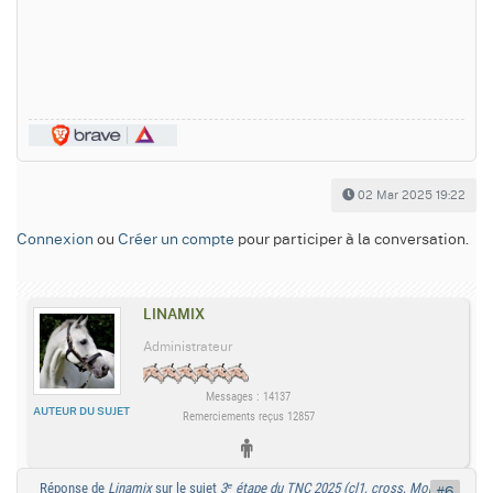
02 Mar 2025 19:22
Connexion
ou
Créer un compte
pour participer à la conversation.
LINAMIX
Administrateur
Messages : 14137
AUTEUR DU SUJET
Remerciements reçus 12857
Réponse de
Linamix
sur le sujet
3ᵉ étape du TNC 2025 (cl1, cross, Mont-
#6