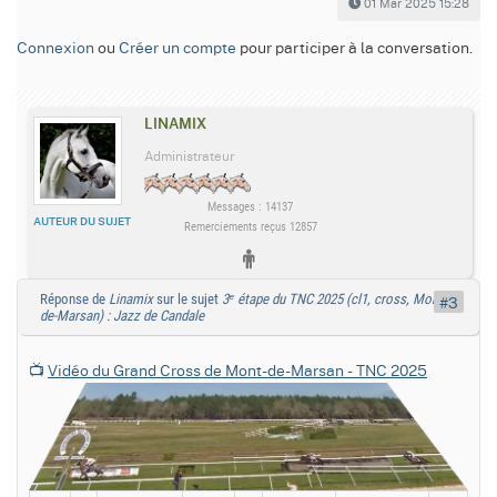
01 Mar 2025 15:28
Connexion
ou
Créer un compte
pour participer à la conversation.
LINAMIX
Administrateur
Messages : 14137
AUTEUR DU SUJET
Remerciements reçus 12857
Réponse de
Linamix
sur le sujet
3ᵉ étape du TNC 2025 (cl1, cross, Mont-
#3
de-Marsan) : Jazz de Candale
📺
Vidéo du Grand Cross de Mont-de-Marsan - TNC 2025