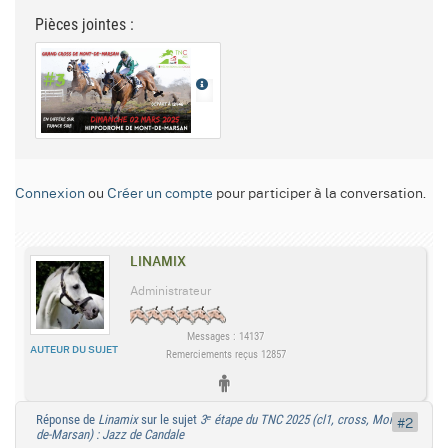
Pièces jointes :
Connexion
ou
Créer un compte
pour participer à la conversation.
LINAMIX
Administrateur
Messages : 14137
AUTEUR DU SUJET
Remerciements reçus 12857
Réponse de
Linamix
sur le sujet
3ᵉ étape du TNC 2025 (cl1, cross, Mont-
#2
de-Marsan) : Jazz de Candale