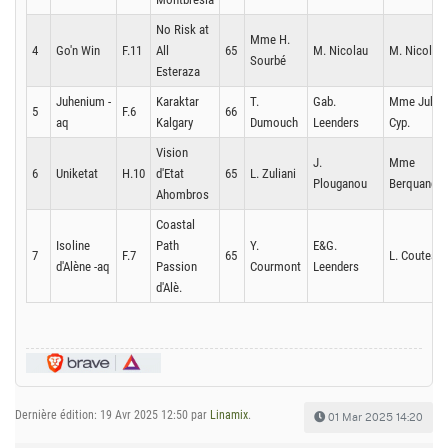
No Risk at
Mme H.
4
Go'n Win
F.11
All
65
M. Nicolau
M. Nicolau
Sourbé
Esteraza
Juhenium -
Karaktar
T.
Gab.
Mme Juhen
5
F.6
66
aq
Kalgary
Dumouch
Leenders
Cyp.
Vision
J.
Mme
6
Uniketat
H.10
d'Etat
65
L. Zuliani
Plouganou
Berquand
Ahombros
Coastal
Isoline
Path
Y.
E&G.
7
F.7
65
L. Couteaud
d'Alène -aq
Passion
Courmont
Leenders
d'Alè.
Dernière édition: 19 Avr 2025 12:50 par
Linamix
.
01 Mar 2025 14:20