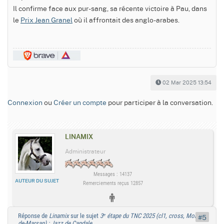
Il confirme face aux pur-sang, sa récente victoire à Pau, dans
le
Prix Jean Granel
où il affrontait des anglo-arabes.
02 Mar 2025 13:54
Connexion
ou
Créer un compte
pour participer à la conversation.
LINAMIX
Administrateur
Messages : 14137
AUTEUR DU SUJET
Remerciements reçus 12857
Réponse de
Linamix
sur le sujet
3ᵉ étape du TNC 2025 (cl1, cross, Mont-
#5
de-Marsan) : Jazz de Candale