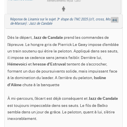
Remerciements reçus 12857
Réponse de
Linamix
sur le sujet
3ᵉ étape du TNC 2025 (cl1, cross, Mont-
#4
de-Marsan) : Jazz de Candale
Dès le départ,
prend les commandes de
Jazz de Candale
l'épreuve. Le hongre gris de Pierrick Le Geay impose d'emblée
un train soutenu qui étire le peloton. Appliqué dans ses sauts,
il impose sa cadence sans jamais faiblir. Derrière lui,
et
tentent de s'accrocher,
Hémevoici
Ivresse d'Estruval
formant un duo de poursuivants solide, mais impuissant face
à la domination du leader. A l'arrière du peleton,
Isoline
chute à la banquette
d'Alène
À mi-parcours, l'écart est déjà conséquent et
Jazz de Candale
est toujours impeccable dans ses sauts. Le fils de Balko
semble dans un jour de grâce. Le peloton, quant à lui, s'étire
inexorablement.