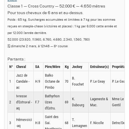
Classe 1 — Cross Country — 52.000 € — 4.650 mètres
Pour tous chevaux de 6 ans et au-dessus.
Poids : 65 kg. Surcharges accumulées et limitées à 7 kg pour les sommes
reçues en steeple-chase (victoires et places) : 1 kg par 6.000 cette année et
par 12.000 l'année dernière.
52.000 (23.920, 11.960, 6.760, 4.680, 2.340, 1.560, 780)
🗓️ dimanche 2 mars, à 12h48 — 6ᵉ course
Partants :
N°
Cheval
SA
Père/Mère
Kg
Jockey
Entraîneur(s)
Propriétaire
Jazz de
Balko
B.
1
Candale -
H.9
Octane de
70
P. Le Geay
P. Le Geay
Fouchet
ac
Pimbo
Ivresse
Bathyrhon
K.
Lageneste &
Mme Le
2
d'Estruval -
F.7
Uzes
69
Dubourg
Mac.
Gentil
aq
d'Estru.
Saint des
Hémevoici
T.
3
H.8
Sai.
68
F. Nicolle
Detre/Detre
-aq
Lemagnen
Montbresia