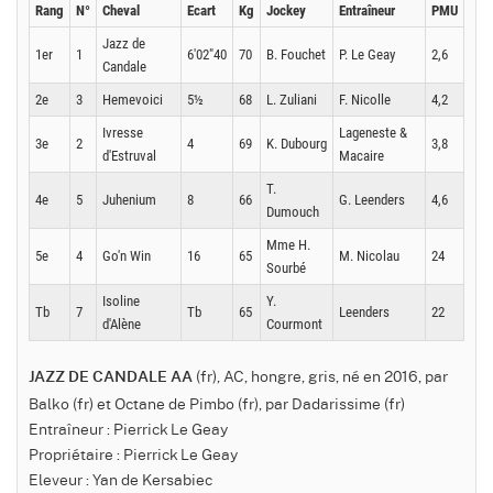
Rang
N°
Cheval
Ecart
Kg
Jockey
Entraîneur
PMU
Jazz de
1er
1
6'02"40
70
B. Fouchet
P. Le Geay
2,6
Candale
2e
3
Hemevoici
5½
68
L. Zuliani
F. Nicolle
4,2
Ivresse
Lageneste &
3e
2
4
69
K. Dubourg
3,8
d'Estruval
Macaire
T.
4e
5
Juhenium
8
66
G. Leenders
4,6
Dumouch
Mme H.
5e
4
Go'n Win
16
65
M. Nicolau
24
Sourbé
Isoline
Y.
Tb
7
Tb
65
Leenders
22
d'Alène
Courmont
(fr), AC, hongre, gris, né en 2016, par
JAZZ DE CANDALE AA
Balko (fr) et Octane de Pimbo (fr), par Dadarissime (fr)
Entraîneur : Pierrick Le Geay
Propriétaire : Pierrick Le Geay
Eleveur : Yan de Kersabiec