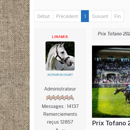
Début
Précédent
1
Suivant
Fin
Prix Tofano 202
LINAMIX
AUTEUR DU SUJET
Hors Ligne
Administrateur
Messages : 14137
Remerciements
reçus 12857
Prix Tofano