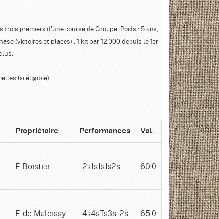
es trois premiers d'une course de Groupe. Poids : 5 ans,
 (victoires et places) : 1 kg par 12.000 depuis le 1er
clus.
lles (si éligible)
Propriétaire
Performances
Val.
F. Boistier
-2s1s1s1s2s-
60.0
E. de Maleissy
-4s4sTs3s-2s
65.0