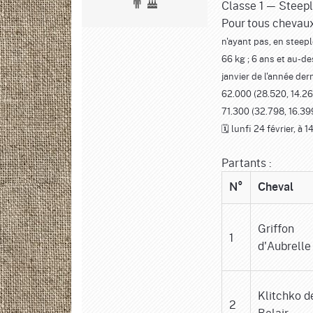
Classe 1 — Steep
Pour tous chevaux
n'ayant pas, en steepl
66 kg ; 6 ans et au-d
janvier de l'année der
62.000 (28.520, 14.26
71.300 (32.798, 16.399,
🗓️ lunfi 24 février, à
Partants :
N°
Cheval
Griffon
1
d'Aubrelle
Klitchko d
2
Belair