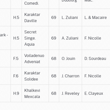
Comedi.
Karaktar
H.5
69
L. Zuliani
L. & Macaire
Daville
Secret
ark -
H.5
Singe.
69
A. Zuliani
F. Nicolle
Aquia
Voiladenuo
F.5
68
O. Jouin
D. Sourdeau
Adveniat
Karaktar
F.6
68
J. Charron
F. Nicolle
Solidee
Khalkevi
H.9
68
J. Reveley
E. Clayeux
Mexcala