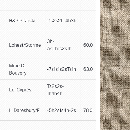
H&P Pilarski
-1s2s2h-4h3h
—
3h-
Lohest/Storme
60.0
AsTh1s2s1h
Mme C.
-7s1s1s2sTs1h
63.0
Bouvery
Ts2s2s-
Ec. Cyprès
—
1h4h4h
L. Daresbury/E
-5h2s1s4h-2s
78.0