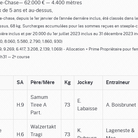
le-Chase— 62.000 € — 4.400 mètres
 de 5 ans et au-dessus,
e-chase, depuis le 1er janvier de l'année dernière inclus, été classés dans l
essus, 68 kg. Surcharges accumulées pour les sommes reçues en steeple-chase
nière inclus et par 20.000 du 1er juillet 2023 inclus au 31 décembre 2023 in
0, 8.060, 5.580, 2.790, 1.860, 930)
 9.269, 6.417, 3.208, 2.139, 1.069) - Allocation + Prime Propriétaire pour feme
 14h31 — 2ᵉ course
SA
Père/Mère
Kg
Jockey
Entraîneur
Samum
E.
H.9
Tiree A
73
A. Boisbrunet
Labaisse
Part.
Walzertakt
e
K.
Lageneste &
H.6
Tragi
73
Dubourg
Mac.