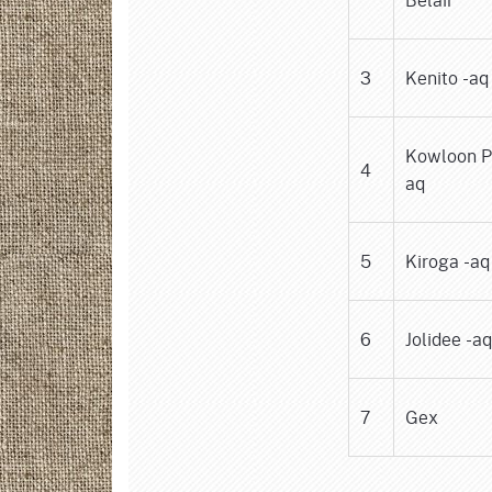
3
Kenito -aq
Kowloon P
4
aq
5
Kiroga -aq
6
Jolidee -aq
7
Gex