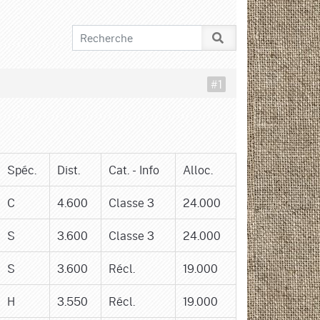
#1
Spéc.
Dist.
Cat. - Info
Alloc.
C
4.600
Classe 3
24.000
S
3.600
Classe 3
24.000
S
3.600
Récl.
19.000
H
3.550
Récl.
19.000