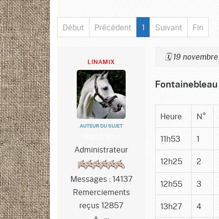
Début
Précédent
1
Suivant
Fin
🗓️ 19 novembr
LINAMIX
Fontainebleau
Heure
N°
AUTEUR DU SUJET
Hors Ligne
11h53
1
Administrateur
12h25
2
Messages : 14137
12h55
3
Remerciements
reçus 12857
13h27
4