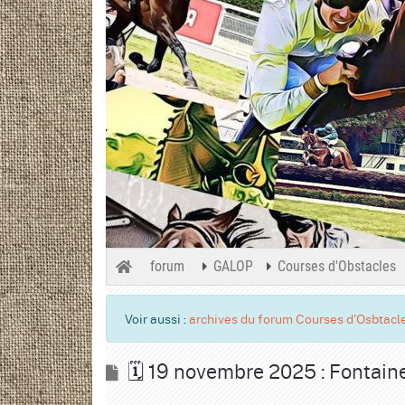
forum
GALOP
Courses d'Obstacles
Voir aussi :
archives du forum Courses d'Osbtacl
🗓️ 19 novembre 2025 : Fontain