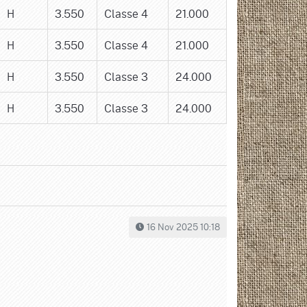
H
3.550
Classe 4
21.000
H
3.550
Classe 4
21.000
H
3.550
Classe 3
24.000
H
3.550
Classe 3
24.000
16 Nov 2025 10:18