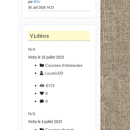
par
Milo
30 Juil 2026 14:21
Vidéos
N/A
Vichy le 20 juillet 2023
Courses d'obstacles
Loustic03
6113
0
0
N/A
Vichy le 4 juillet 2023
Courses de trot