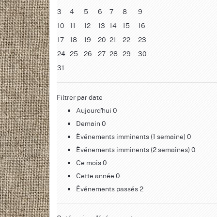
3
4
5
6
7
8
9
10
11
12
13
14
15
16
17
18
19
20
21
22
23
24
25
26
27
28
29
30
31
Filtrer par date
Aujourd'hui
0
Demain
0
Événements imminents (1 semaine)
0
Événements imminents (2 semaines)
0
Ce mois
0
Cette année
0
Événements passés
2