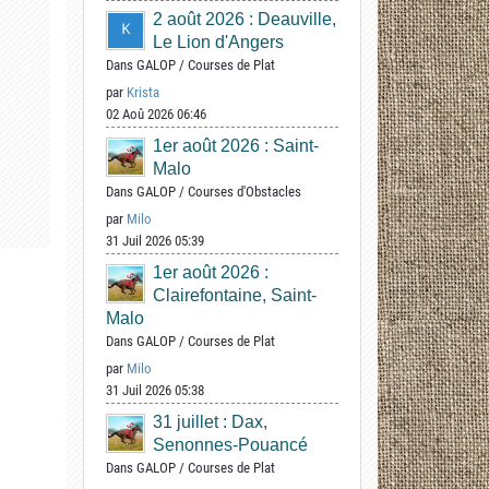
2 août 2026 : Deauville,
Le Lion d'Angers
Dans
GALOP
/
Courses de Plat
par
Krista
02 Aoû 2026 06:46
1er août 2026 : Saint-
Malo
Dans
GALOP
/
Courses d'Obstacles
par
Milo
31 Juil 2026 05:39
1er août 2026 :
Clairefontaine, Saint-
Malo
Dans
GALOP
/
Courses de Plat
par
Milo
31 Juil 2026 05:38
31 juillet : Dax,
Senonnes-Pouancé
Dans
GALOP
/
Courses de Plat