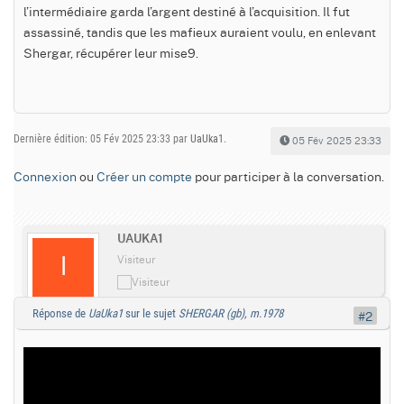
l’intermédiaire garda l’argent destiné à l’acquisition. Il fut
assassiné, tandis que les mafieux auraient voulu, en enlevant
Shergar, récupérer leur mise9.
Dernière édition: 05 Fév 2025 23:33 par
UaUka1
.
05 Fév 2025 23:33
Connexion
ou
Créer un compte
pour participer à la conversation.
UAUKA1
Visiteur
Réponse de
UaUka1
sur le sujet
SHERGAR (gb), m.1978
#2
AUTEUR DU SUJET