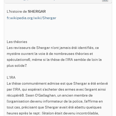
AUTEUR DU SUJET
L'histoire de
SHERGAR
fr.wikipedia.org/wiki/Shergar
Les théories
Les ravisseurs de Shergar n’ont jamais été identifiés, ce
mystère ouvrant la voie à de nombreuses théories et
spéculations6, même si la thèse de l’IRA semble de loin la
plus solide7.
L’IRA
La thèse communément admise est que Shergar a été enlevé
par l’IRA, qui espérait s’acheter des armes avec l’argent ainsi
récupéré8. Sean O’Gallaghan, un ancien membre de
l’organisation devenu informateur de la police, l’affirma en
tout cas, précisant que Shergar avait été abattu quelques
heures après le rapt : l’étalon était devenu incontrôlable,