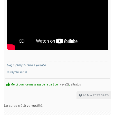
blog 1 /
blog 2/
chaine youtube
instagram:lptisa
Merci pour ce message de la part de :
veve29
,
altratus
26 Mar 2023 04:28
Le sujet a été verrouillé.