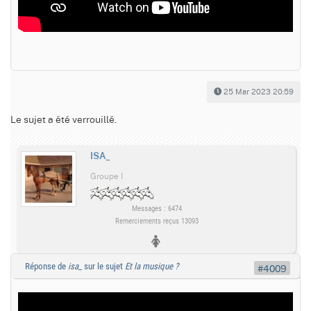
25 Mar 2023 20:59
Le sujet a été verrouillé.
ISA_
Groupe I
Messages : 6474
Remerciements reçus 13093
Réponse de
isa_
sur le sujet
Et la musique ?
#4009