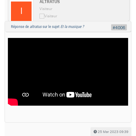
ALTRATUS
Visiteur
Réponse de
altratus
sur le sujet
Et la musique ?
#4006
25 Mar 2023 09:39