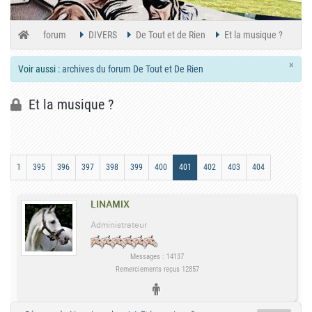
forum
DIVERS
De Tout et de Rien
Et la musique ?
×
Voir aussi :
archives du forum De Tout et De Rien
Et la musique ?
1
395
396
397
398
399
400
401
402
403
404
LINAMIX
Administrateur
Messages : 14137
Remerciements reçus 12857