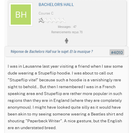
BACHELORS HALL
Course C
Messages : 47
Remerciements reçus 70
Réponse de
Bachelors Hall
sur le sujet
Et la musique ?
#4010
I was in Lausanne last year visiting a friend when I saw some
dude wearing a Stupeflip hoodie. I was about to call out
"Stupeflip vite!" because such a hoodie is a vanishingly rare
sight to behold... But then I remembered I was in a French
speaking area and Stupeflip are rather more popular in such
regions than they are in England (where they are completely
anonymous). I might have looked quite silly as it would have
been akin to my seeing someone wearing a Beatles shirt and
shouting "Paperback Writer". A nice gesture, but the English
are an understated breed.