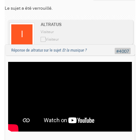
Le sujet a été verrouillé.
ALTRATUS
Visiteur
Réponse de
altratus
sur le sujet
Et la musique ?
#4007