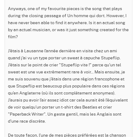
Anyways, one of my favourite pieces is the song that plays
during the closing passage of Un homme qui dort. However, I
have never been able to find it anywhere. Is it an actual song
by an actual musician, or was it just something created for the
film?
J'étais à Lausanne l'année dernière en visite chez un ami
quand j'ai vu un type porter un sweat à capuche Stupeflip.
J'étais sur le point de crier "Stupeflip vite !" parce qu'un tel
sweat est une vue extrêmement rare à voir... Mais ensuite, je
me suis souvenu que j'étais dans une région francophone et
que Stupeflip est beaucoup plus populaire dans ces régions
qu'en Angleterre (où ils sont complètement anonymes).
J'aurais pu avoir l'air assez idiot car cela aurait été l'équivalent
de voir quelqu'un porter un t-shirt des Beatles et crier
"Paperback Writer". Un geste gentil, mais les Anglais sont
d'une race discrète.
De toute façon, l'une de mes pièces préférées est la chanson