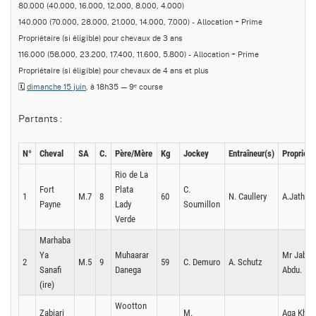
80.000 (40.000, 16.000, 12.000, 8.000, 4.000)
140.000 (70.000, 28.000, 21.000, 14.000, 7.000) - Allocation + Prime
Propriétaire (si éligible) pour chevaux de 3 ans
116.000 (58.000, 23.200, 17.400, 11.600, 5.800) - Allocation + Prime
Propriétaire (si éligible) pour chevaux de 4 ans et plus
🗓️
dimanche 15 juin
,
à 18h35 — 9ᵉ course
Partants :
N°
Cheval
SA
C.
Père/Mère
Kg
Jockey
Entraîneur(s)
Propriéta
Rio de La
Fort
Plata
C.
1
M.7
8
60
N. Caullery
A.Jathier
Payne
Lady
Soumillon
Verde
Marhaba
Ya
Muhaarar
Mr Jaber
2
M.5
9
59
C. Demuro
A. Schutz
Sanafi
Danega
Abdu.
(ire)
Wootton
Zabiari
M.
Aga Khan