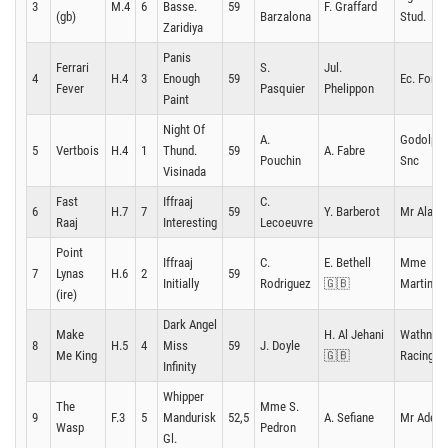
3
M.4
6
Basse.
59
F. Graffard
(gb)
Barzalona
Stud.
Zaridiya
Panis
Ferrari
S.
Jul.
4
H.4
3
Enough
59
Ec. Foret
Fever
Pasquier
Phelippon
Paint
Night Of
A.
Godolphi
5
Vertbois
H.4
1
Thund.
59
A. Fabre
Pouchin
Snc
Visinada
Fast
Iffraaj
C.
6
H.7
7
59
Y. Barberot
Mr Alain 
Raaj
Interesting
Lecoeuvre
Point
Iffraaj
C.
E. Bethell
Mme
7
Lynas
H.6
2
59
Initially
Rodriguez
🇬🇧
Martin/M
(ire)
Dark Angel
Make
H. Al Jehani
Wathnan
8
H.5
4
Miss
59
J. Doyle
Me King
🇬🇧
Racing
Infinity
Whipper
The
Mme S.
9
F.3
5
Mandurisk
52,5
A. Sefiane
Mr Adel S
Wasp
Pedron
Gl.