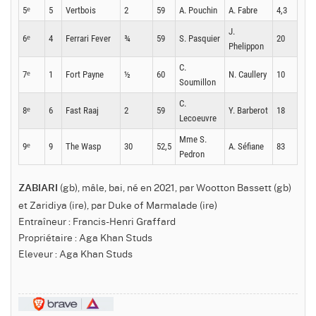
5ᵉ
5
Vertbois
2
59
A. Pouchin
A. Fabre
4,3
J.
6ᵉ
4
Ferrari Fever
¾
59
S. Pasquier
20
Phelippon
C.
7ᵉ
1
Fort Payne
½
60
N. Caullery
10
Soumillon
C.
8ᵉ
6
Fast Raaj
2
59
Y. Barberot
18
Lecoeuvre
Mme S.
9ᵉ
9
The Wasp
30
52,5
A. Séfiane
83
Pedron
(gb), mâle, bai, né en 2021, par Wootton Bassett (gb)
ZABIARI
et Zaridiya (ire), par Duke of Marmalade (ire)
Entraîneur : Francis-Henri Graffard
Propriétaire : Aga Khan Studs
Eleveur : Aga Khan Studs