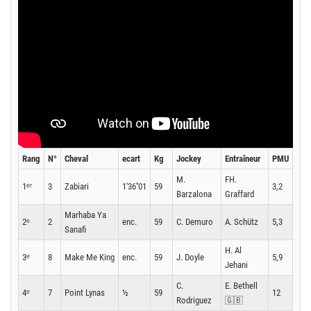
Rang
N°
Cheval
ecart
Kg
Jockey
Entraîneur
PMU
M.
FH.
1ᵉʳ
3
Zabiari
1'36''01
59
3,2
Barzalona
Graffard
Marhaba Ya
2ᵉ
2
enc.
59
C. Demuro
A. Schütz
5,3
Sanafi
H. Al
3ᵉ
8
Make Me King
enc.
59
J. Doyle
5,9
Jehani
C.
E. Bethell
4ᵉ
7
Point Lynas
½
59
12
Rodriguez
🇬🇧