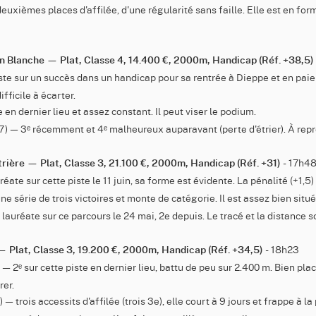
deuxièmes places d'affilée, d'une régularité sans faille. Elle est en fo
on Blanche — Plat, Classe 4, 14.400 €, 2000m, Handicap (Réf. +38,5)
ste sur un succès dans un handicap pour sa rentrée à Dieppe et en paie
fficile à écarter.
 en dernier lieu et assez constant. Il peut viser le podium.
7) — 3ᵉ récemment et 4ᵉ malheureux auparavant (perte d'étrier). À rep
- 17h4
êtrière — Plat, Classe 3, 21.100 €, 2000m, Handicap (Réf. +31)
réate sur cette piste le 11 juin, sa forme est évidente. La pénalité (+1,5) 
ne série de trois victoires et monte de catégorie. Il est assez bien situé
 lauréate sur ce parcours le 24 mai, 2e depuis. Le tracé et la distance so
- 18h23
 — Plat, Classe 3, 19.200 €, 2000m, Handicap (Réf. +34,5)
 — 2ᵉ sur cette piste en dernier lieu, battu de peu sur 2.400 m. Bien plac
rer.
) — trois accessits d'affilée (trois 3e), elle court à 9 jours et frappe à l