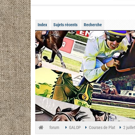
Index
Sujets récents
Recherche
forum
GALOP
Courses de Plat
2 juil