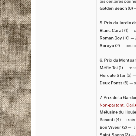
les oeillères plein
(8) 
Golden Beach
5. Prix du Jardin 
(1) — 
Blanc Carat
(10) — 
Roman Boy
(2) — peu c
Soraya
6. Prix du Montpa
(1) — res
Méfie Toi
(2) —
Hercule Star
(6) — s
Deux Ponts
7. Prix de la Gard
Non-partant : Gari
Mélusine du Houl
(4) — troi
Basanti
(2) — i
Bon Viveur
(3) — 
Saint Saens