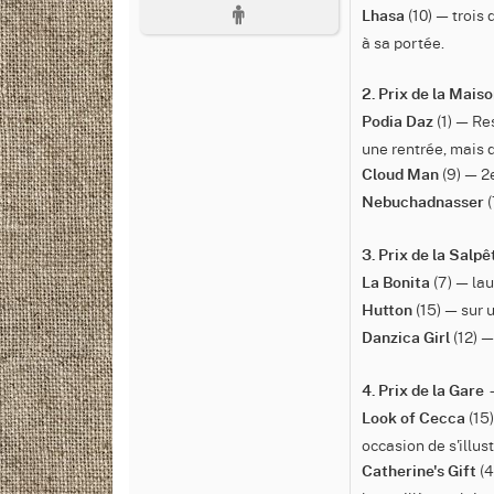
(10) — trois 
Lhasa
à sa portée.
2. Prix de la Mais
(1) — Re
Podia Daz
une rentrée, mais di
(9) — 2e
Cloud Man
(
Nebuchadnasser
3. Prix de la Salp
(7) — lau
La Bonita
(15) — sur u
Hutton
(12) —
Danzica Girl
4. Prix de la Gare
(15)
Look of Cecca
occasion de s'illust
(4
Catherine's Gift