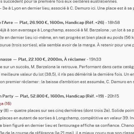
es succèdent pour la première fois aux oeillères australiennes.
— 3e à Lyon en dernier lieu, associé à C. Demuro ici. Une place est à sa 
- 18h58
de l'Avre — Plat, 26.900 €, 1600m, Handicap (Réf. +26)
déjà à son avantage à Longchamp, associé à M. Barzalona ; un lot à sa 
2e en dernier lieu ici-même, en net progrès et bien placé au poids (56
ourue (trois sorties), elle semble avoir de la marge. À retenir pour une 
- 19h33
rnasse — Plat, 22.100 €, 2000m, À réclamer
te sur un succès, M. Barzalona le retrouve. Performant dans cette catégo
 meilleure valeur du lot (38,5), il n'a pas démérité la dernière fois. U
on premier réclamer : la baisse d'ambition est assumée, C. Demuro en s
- 20h15
en Party — Plat, 52.800 €, 1600m, Handicap (Réf. +19)
ga (16)
(8) — quatre places sur ses cinq dernières (dont trois 2e). Solide poin
ey
s places en autant de sorties à Longchamp, compétitive en valeur 39. I
l a bien figuré en dernier lieu et l'entourage affiche sa confiance. Chan
3e de la course de référence (le 21 mai), il a mieux couru que son classe