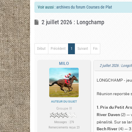
Voir aussi :
archives du forum Courses de Plat
2 juillet 2026 : Longchamp
Début
Précédent
1
Suivant
Fin
MILO
2 juillet 2026 : Long
LONGCHAMP - jeudi
Réunion reportée s
AUTEUR DU SUJET
1. Prix du Petit A
Groupe III
(2) — 
River Daven
pénalité. Sur sa lan
Messages : 279
(4) — 3
Remerciements reçus 23
Bech River