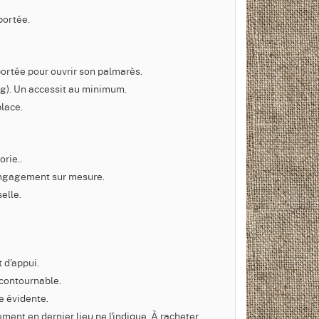
portée.
portée pour ouvrir son palmarès.
 kg). Un accessit au minimum.
place.
rie..
n engagement sur mesure.
elle.
t d'appui.
ncontournable.
ce évidente.
ment en dernier lieu ne l'indique. À racheter.