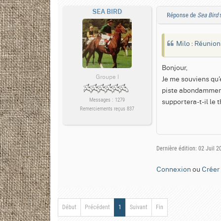
SEA BIRD
Réponse de
Sea Bird
s
Milo : Réunion
Bonjour,
Groupe I
Je me souviens qu'e
piste abondamment
supportera-t-il le
Messages : 1279
Remerciements reçus 837
Dernière édition: 02 Juil 
Connexion
ou
Créer
Début
Précédent
1
Suivant
Fin