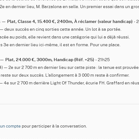
2e en dernier lieu, M. Barzalona en selle. Un premier essai dans un gro
- 
s — Plat, Classe 4, 15.400 €, 2400m, À réclamer (valeur handicap)
 — deux succès en cinq sorties cette année. Un lot à sa portée.
acée au poids, elle revient dans une catégorie qui lui a déjà réussi.
s 3e en dernier lieu ici-même, il est en forme. Pour une place.
- 21h25
 — Plat, 24.000 €, 3000m, Handicap (Réf. +25)
4) — 2e sur 2 700 m en dernier lieu sur cette piste : la tenue est prouvée
 reste sur deux succès. L'allongement à 3 000 m reste à confirmer.
 — 4e sur 2 700 m derrière Light Of Thunder, écurie FH. Graffard en réussi
 un compte
pour participer à la conversation.