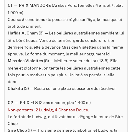
(Arabes Purs, femelles 4 ans et +, plat
C1 — PRIX MANDORE
1.900 m)
Course à conditions : le poids se règle sur l'âge, la musique et
l'aptitude priment.
(6) — Les oeillères australiennes semblent lui
Hafida Al Cham
être bénéfiques. Venue de l'arrière-garde conclure fort la
dernière fois, elle a devancé Miss des Vialettes dans la même
épreuve. La forme du moment, le meilleur argument ici.
(5) — Meilleure valeur du lot (43,5). Elle
Miss des Vialettes
mène et plafonne : on tente les oeillères australiennes cette
fois pour la motiver un peu plus. Un lot à sa portée, si elle
tient.
(3) — Reste sur une place et essaiera de récidiver.
Chakifa
(2 ans maiden, plat 1.400 m)
C2 — PRIX FLS
Non-partants : 2 Ludwig, 4 Chanson Douce.
Le forfait de Ludwig, qui l'avait battu, dégage la route de Sire
Chop.
(1) — Troisième derrière Jumbotron et Ludwig, la
Sire Chop