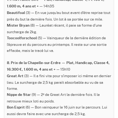
— 14h35
1.600 m, 4 ans et +
(3) — En vue jusqu'au bout avant d'être reprise tout
Beautifoal
près du but la dernière fois. Un lot à sa portée sur ce mile.
(8) — Lauréat récent, il paie sa forme d'une
Mister Bryan
surcharge de 2kg.
(5) — Vainqueur de la dernière édition de
Toocoolforschool
l'épreuve et du parcours au printemps. Il reste sur une sortie
effacée, mais le tracé lui va.
8. Prix de la Chapelle-sur-Erdre — Plat, Handicap, Classe 4,
— 15h10
16.300 €, 1.600 m, 4 ans et +
(3) — Il a fini vite pour s'imposer ici même en dernier
Great Art
lieu. La surcharge de 2,5 kg paraît absorbable au vu de sa
forme.
(9) — 2ᵉ de Great Art la dernière fois. Il le
Nippe de Star
retrouve mieux loti au poids.
(6) — Bon vainqueur le 16 juin sur le parcours. Lui
Bon Esprit
aussi devra faire avec une surcharge de 2,5 kg.