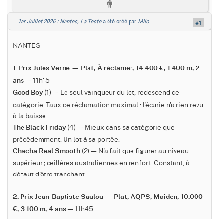
1er Juillet 2026 : Nantes, La Teste
a été créé par
Milo
#1
NANTES
1. Prix Jules Verne — Plat, À réclamer, 14.400 €, 1.400 m, 2
— 11h15
ans
(1) — Le seul vainqueur du lot, redescend de
Good Boy
catégorie. Taux de réclamation maximal : l'écurie n'a rien revu
à la baisse.
(4) — Mieux dans sa catégorie que
The Black Friday
précédemment. Un lot à sa portée.
(2) — N'a fait que figurer au niveau
Chacha Real Smooth
supérieur ; œillères australiennes en renfort. Constant, à
défaut d'être tranchant.
2. Prix Jean-Baptiste Saulou — Plat, AQPS, Maiden, 10.000
— 11h45
€, 3.100 m, 4 ans