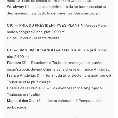
mois. Difficile de choisir entre Askam Chope et lui.
(1) — Le plus expérimenté du lot (deux succès) et
Witchway
des moyens, mais battu la dernière fois. Dans les trois.
(Arabes Purs,
C10 — PRIX DU PRÉSIDENT YVES PLANTIN
mâles/hongres 3 ans, plat 2.000 m)
Un seul a couru, le reste débute.
(4 & 5 ans,
C11 — OMNIUM DES ANGLO-ARABES À 12,5 %
plat 2.400 m)
(3) — Deuxième à Toulouse, menaçant le lauréat
Edantza
jusqu'au bout, devant Charlie de la Brunie et France Anglo'jac.
(1) — Tenant du titre. Seulement quatrième à
France Anglo'jac
Toulouse et le plus chargé.
(2) — Il a devancé France Anglo'jac à
Charlie de la Brunie
Toulouse et régulier.
(4) — récent vainqueur à Pompadour, en
Majesté des Clas
embuscade.