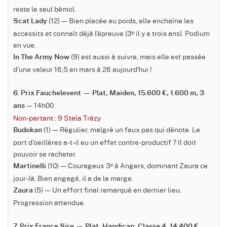
reste le seul bémol.
(12) — Bien placée au poids, elle enchaîne les
Scat Lady
accessits et connaît déjà l'épreuve (3ᵉ il y a trois ans). Podium
en vue.
(9) est aussi à suivre, mais elle est passée
In The Army Now
d'une valeur 16,5 en mars à 26 aujourd'hui !
6. Prix Fauchelevent — Plat, Maiden, 15.600 €, 1.600 m, 3
— 14h00
ans
Non-partant : 9 Stela Trézy
(1) — Régulier, malgré un faux pas qui dénote. Le
Budokan
port d'oeillères a-t-il eu un effet contre-productif ? Il doit
pouvoir se racheter.
(10) — Courageux 3ᵉ à Angers, dominant Zaura ce
Martinelli
jour-là. Bien engagé, il a de la marge.
(5) — Un effort final remarqué en dernier lieu.
Zaura
Progression attendue.
7. Prix France Sire — Plat, Handicap, Classe 4, 14.400 €,