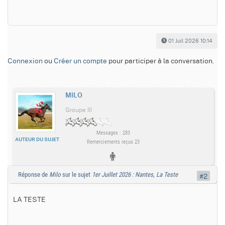
01 Juil 2026 10:14
Connexion
ou
Créer un compte
pour participer à la conversation.
MILO
Groupe III
Messages : 283
AUTEUR DU SUJET
Remerciements reçus 23
Réponse de
Milo
sur le sujet
1er Juillet 2026 : Nantes, La Teste
#2
LA TESTE