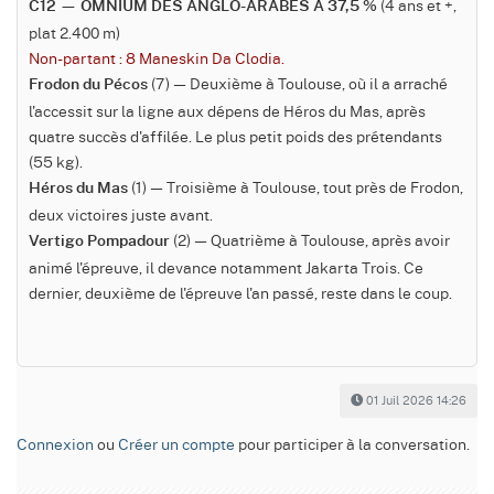
(4 ans et +,
C12 — OMNIUM DES ANGLO-ARABES À 37,5 %
plat 2.400 m)
Non-partant : 8 Maneskin Da Clodia.
(7) — Deuxième à Toulouse, où il a arraché
Frodon du Pécos
l'accessit sur la ligne aux dépens de Héros du Mas, après
quatre succès d'affilée. Le plus petit poids des prétendants
(55 kg).
(1) — Troisième à Toulouse, tout près de Frodon,
Héros du Mas
deux victoires juste avant.
(2) — Quatrième à Toulouse, après avoir
Vertigo Pompadour
animé l'épreuve, il devance notamment Jakarta Trois. Ce
dernier, deuxième de l'épreuve l'an passé, reste dans le coup.
01 Juil 2026 14:26
Connexion
ou
Créer un compte
pour participer à la conversation.