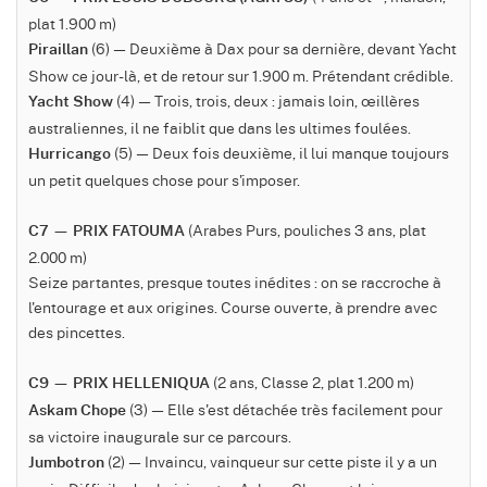
plat 1.900 m)
(6) — Deuxième à Dax pour sa dernière, devant Yacht
Piraillan
Show ce jour-là, et de retour sur 1.900 m. Prétendant crédible.
(4) — Trois, trois, deux : jamais loin, œillères
Yacht Show
australiennes, il ne faiblit que dans les ultimes foulées.
(5) — Deux fois deuxième, il lui manque toujours
Hurricango
un petit quelques chose pour s'imposer.
(Arabes Purs, pouliches 3 ans, plat
C7 — PRIX FATOUMA
2.000 m)
Seize partantes, presque toutes inédites : on se raccroche à
l'entourage et aux origines. Course ouverte, à prendre avec
des pincettes.
(2 ans, Classe 2, plat 1.200 m)
C9 — PRIX HELLENIQUA
(3) — Elle s'est détachée très facilement pour
Askam Chope
sa victoire inaugurale sur ce parcours.
(2) — Invaincu, vainqueur sur cette piste il y a un
Jumbotron