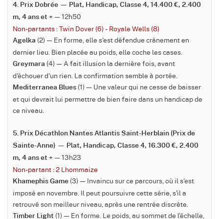
4. Prix Dobrée — Plat, Handicap, Classe 4, 14.400 €, 2.400
— 12h50
m, 4 ans et +
Non-partants : Twin Dover (6) - Royale Wells (8)
(2) — En forme, elle s'est défendue crânement en
Agelka
dernier lieu. Bien placée au poids, elle coche les cases.
(4) — A fait illusion la dernière fois, avant
Greymara
d'échouer d'un rien. La confirmation semble à portée.
(1) — Une valeur qui ne cesse de baisser
Mediterranea Blues
et qui devrait lui permettre de bien faire dans un handicap de
ce niveau.
5. Prix Décathlon Nantes Atlantis Saint-Herblain (Prix de
Sainte-Anne) — Plat, Handicap, Classe 4, 16.300 €, 2.400
— 13h23
m, 4 ans et +
Non-partant : 2 Lhommaize
(3) — Invaincu sur ce parcours, où il s'est
Khamephis Game
imposé en novembre. Il peut poursuivre cette série, s'il a
retrouvé son meilleur niveau, après une rentrée discrète.
(1) — En forme. Le poids, au sommet de l'échelle,
Timber Light