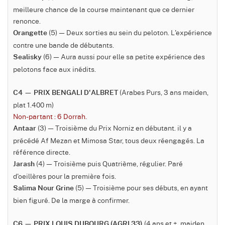
meilleure chance de la course maintenant que ce dernier
renonce.
(5) — Deux sorties au sein du peloton. L'expérience
Orangette
contre une bande de débutants.
(6) — Aura aussi pour elle sa petite expérience des
Sealisky
pelotons face aux inédits.
(Arabes Purs, 3 ans maiden,
C4 — PRIX BENGALI D'ALBRET
plat 1.400 m)
Non-partant : 6 Dorrah.
(3) — Troisième du Prix Norniz en débutant. il y a
Antaar
précédé Af Mezan et Mimosa Star, tous deux réengagés. La
référence directe.
(4) — Troisième puis Quatrième, régulier. Paré
Jarash
d'oeillères pour la première fois.
(5) — Troisième pour ses débuts, en ayant
Salima Nour Grine
bien figuré. De la marge à confirmer.
(4 ans et +, maiden,
C6 — PRIX LOUIS DUBOURG (AGRI 33)