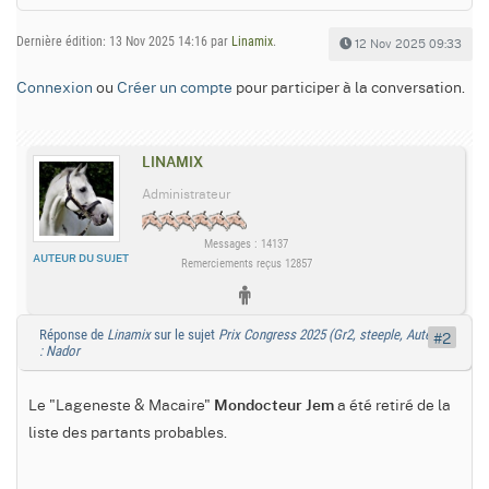
Dernière édition: 13 Nov 2025 14:16 par
Linamix
.
12 Nov 2025 09:33
Connexion
ou
Créer un compte
pour participer à la conversation.
LINAMIX
Administrateur
Messages : 14137
AUTEUR DU SUJET
Remerciements reçus 12857
Réponse de
Linamix
sur le sujet
Prix Congress 2025 (Gr2, steeple, Auteuil)
#2
: Nador
Le "Lageneste & Macaire"
a été retiré de la
Mondocteur Jem
liste des partants probables.