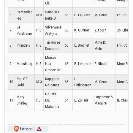
Ch.
Santander
Saint Des.
6
M.3
66
B. Le Clerc
M. Seror
Ec. Brillant
-aq
Belle Et.
Le
Silverwave
7
H.3
66
K. Ouvrier
Y. Fouin
Jp. Liberge
Palefrenier
Aratiyna
Tin Horse
Mme D.
8
Inlandsis
H.3
66
L. Brechet
Fm. Cottin
Deception.
Mele
Moises
9
Muesli -aq
H.3
Has
66
B. Lestrade
F. Nicolle
Mme P. Pa
Orphee De.
Kap Of
Kapgarde
L.
10
M.3
66
M. Seror
Mme C. Pr
Gold
Goldance
Philipperon
Goliath
Mary
Lageneste &
11
F.3
Du.
64
L. Zuliani
B. Chalmel
Shelley
Macaire
Maharina