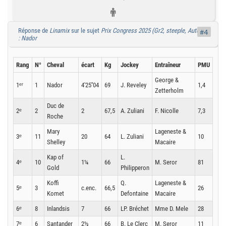
Réponse de
Linamix
sur le sujet
Prix Congress 2025 (Gr2, steeple, Auteuil)
#4
: Nador
Rang
N°
Cheval
écart
Kg
Jockey
Entraîneur
PMU
George &
1ᵉʳ
1
Nador
4'25''04
69
J. Reveley
1,4
Zetterholm
Duc de
2ᵉ
2
2
67,5
A. Zuliani
F. Nicolle
7,3
Roche
Mary
Lageneste &
3ᵉ
11
20
64
L. Zuliani
10
Shelley
Macaire
Kap of
L.
4ᵉ
10
1¼
66
M. Seror
81
Gold
Philipperon
Koffi
Q.
Lageneste &
5ᵉ
3
c.enc.
66,5
26
Komet
Defontaine
Macaire
6ᵉ
8
Inlandsis
7
66
LP. Bréchet
Mme D. Mele
28
7ᵉ
6
Santander
2½
66
B. Le Clerc
M. Seror
11