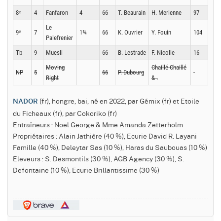
8ᵉ
4
Fanfaron
4
66
T. Beaurain
H. Merienne
97
Le
9ᵉ
7
1¾
66
K. Ouvrier
Y. Fouin
104
Palefrenier
Tb
9
Muesli
66
B. Lestrade
F. Nicolle
16
Moving
Chaillé-Chaillé
NP
5
66
P. Dubourg
-
Right
& .
(fr), hongre, bai, né en 2022, par Gémix (fr) et Etoile
NADOR
du Ficheaux (fr), par Cokoriko (fr)
Entraîneurs : Noel George & Mme Amanda Zetterholm
Propriétaires : Alain Jathière (40 %), Ecurie David R. Layani
Famille (40 %), Deleytar Sas (10 %), Haras du Saubouas (10 %)
Eleveurs : S. Desmontils (30 %), AGB Agency (30 %), S.
Defontaine (10 %), Ecurie Brillantissime (30 %)