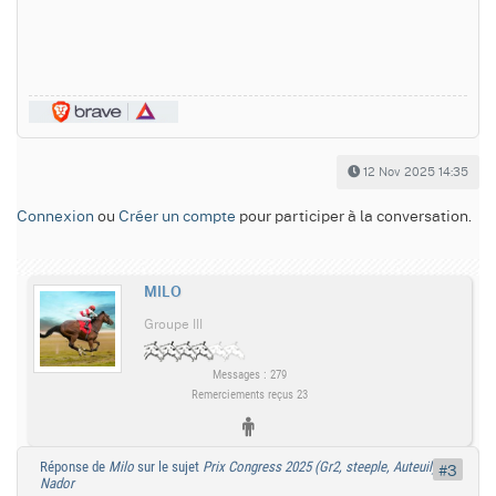
12 Nov 2025 14:35
Connexion
ou
Créer un compte
pour participer à la conversation.
MILO
Groupe III
Messages : 279
Remerciements reçus 23
Réponse de
Milo
sur le sujet
Prix Congress 2025 (Gr2, steeple, Auteuil) :
#3
Nador