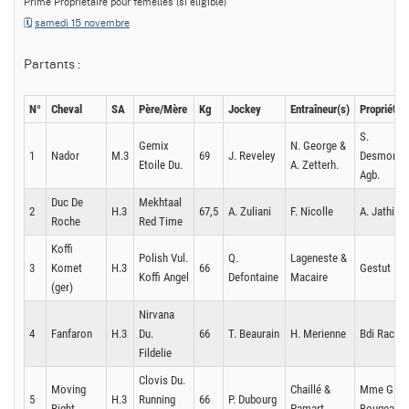
Prime Propriétaire pour femelles (si éligible)
🗓️
samedi 15 novembre
Partants :
N°
Cheval
SA
Père/Mère
Kg
Jockey
Entraîneur(s)
Propriétair
S.
Gemix
N. George &
1
Nador
M.3
69
J. Reveley
Desmontil
Etoile Du.
A. Zetterh.
Agb.
Duc De
Mekhtaal
2
H.3
67,5
A. Zuliani
F. Nicolle
A. Jathière
Roche
Red Time
Koffi
Polish Vul.
Q.
Lageneste &
3
Komet
H.3
66
Gestut Ide
Koffi Angel
Defontaine
Macaire
(ger)
Nirvana
4
Fanfaron
H.3
Du.
66
T. Beaurain
H. Merienne
Bdi Racing
Fildelie
Clovis Du.
Moving
Chaillé &
Mme G.
5
H.3
Running
66
P. Dubourg
Right
Pamart
Bougeard, 