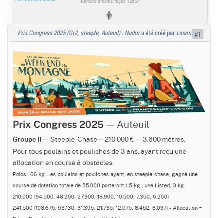
Remerciements reçus 12857
Prix Congress 2025 (Gr2, steeple, Auteuil) : Nador
a été créé par
Linamix
#1
— Auteuil
Prix Congress 2025
— Steeple-Chase— 210.000 € — 3.600 mètres.
Groupe II
Pour tous poulains et pouliches de 3 ans, ayant reçu une
allocation en course à obstacles.
Poids : 66 kg. Les poulains et pouliches ayant, en steeple-chase, gagné une
course de dotation totale de 55.000 porteront 1,5 kg ; une Listed, 3 kg.
210.000 (94.500, 46.200, 27.300, 18.900, 10.500, 7.350, 5.250)
241.500 (108.675, 53.130, 31.395, 21.735, 12.075, 8.452, 6.037) - Allocation +