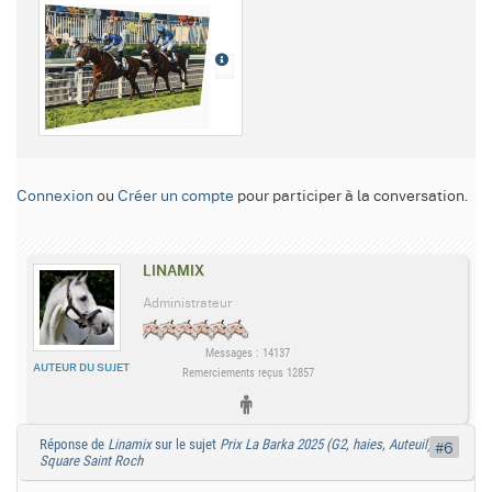
Connexion
ou
Créer un compte
pour participer à la conversation.
LINAMIX
Administrateur
Messages : 14137
AUTEUR DU SUJET
Remerciements reçus 12857
Réponse de
Linamix
sur le sujet
Prix La Barka 2025 (G2, haies, Auteuil) :
#6
Square Saint Roch