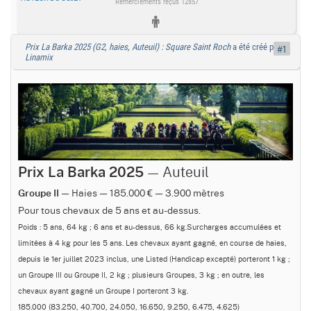
Remerciements reçus 12857
Prix La Barka 2025 (G2, haies, Auteuil) : Square Saint Roch
a été créé par
#1
Linamix
— Auteuil
Prix La Barka 2025
— Haies — 185.000 € — 3.900 mètres
Groupe II
Pour tous chevaux de 5 ans et au-dessus.
Poids : 5 ans, 64 kg ; 6 ans et au-dessus, 66 kg.Surcharges accumulées et
limitées à 4 kg pour les 5 ans. Les chevaux ayant gagné, en course de haies,
depuis le 1er juillet 2023 inclus, une Listed (Handicap excepté) porteront 1 kg ;
un Groupe III ou Groupe II, 2 kg ; plusieurs Groupes, 3 kg ; en outre, les
chevaux ayant gagné un Groupe I porteront 3 kg.
185.000 (83.250, 40.700, 24.050, 16.650, 9.250, 6.475, 4.625)