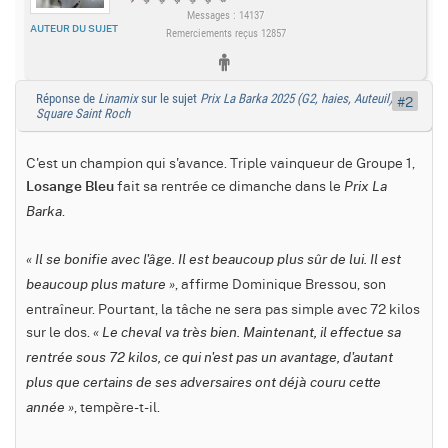
Messages : 14137
AUTEUR DU SUJET
Remerciements reçus 12857
Réponse de
Linamix
sur le sujet
Prix La Barka 2025 (G2, haies, Auteuil) :
#2
Square Saint Roch
C'est un champion qui s'avance. Triple vainqueur de Groupe 1,
fait sa rentrée ce dimanche dans le
Losange Bleu
Prix La
.
Barka
« Il se bonifie avec l'âge. Il est beaucoup plus sûr de lui. Il est
, affirme Dominique Bressou, son
beaucoup plus mature »
entraîneur. Pourtant, la tâche ne sera pas simple avec 72 kilos
sur le dos.
« Le cheval va très bien. Maintenant, il effectue sa
rentrée sous 72 kilos, ce qui n'est pas un avantage, d'autant
plus que certains de ses adversaires ont déjà couru cette
, tempère-t-il.
année »