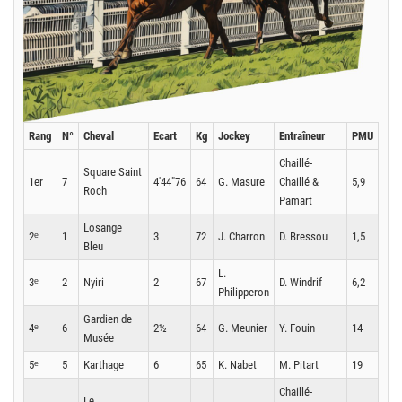
Rang
N°
Cheval
Ecart
Kg
Jockey
Entraîneur
PMU
Chaillé-
Square Saint
1er
7
4'44"76
64
G. Masure
Chaillé &
5,9
Roch
Pamart
Losange
2ᵉ
1
3
72
J. Charron
D. Bressou
1,5
Bleu
L.
3ᵉ
2
Nyiri
2
67
D. Windrif
6,2
Philipperon
Gardien de
4ᵉ
6
2½
64
G. Meunier
Y. Fouin
14
Musée
5ᵉ
5
Karthage
6
65
K. Nabet
M. Pitart
19
Chaillé-
Le