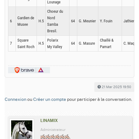
Lounage
Choeur du
Gardien de
Nord
6
H.5
64
G. Meunier
Y. Fouin
Jathiere/
Musee
Samba
Bresil.
Square
Polarix
Chaillé &
7
H.5
64
G. Masure
C. Maque
Saint Roch
My Valley
Pamart
21 Mar 2025 19:50
Connexion
ou
Créer un compte
pour participer à la conversation.
LINAMIX
Administrateur