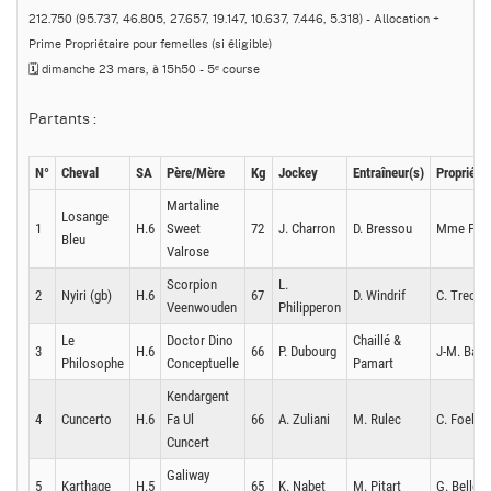
212.750 (95.737, 46.805, 27.657, 19.147, 10.637, 7.446, 5.318) - Allocation +
Prime Propriétaire pour femelles (si éligible)
🗓️ dimanche 23 mars, à 15h50 - 5ᵉ course
Partants :
N°
Cheval
SA
Père/Mère
Kg
Jockey
Entraîneur(s)
Propriétai
Martaline
Losange
1
H.6
Sweet
72
J. Charron
D. Bressou
Mme P. P
Bleu
Valrose
Scorpion
L.
2
Nyiri (gb)
H.6
67
D. Windrif
C. Trecco
Veenwouden
Philipperon
Le
Doctor Dino
Chaillé &
3
H.6
66
P. Dubourg
J-M. Bazi
Philosophe
Conceptuelle
Pamart
Kendargent
4
Cuncerto
H.6
Fa Ul
66
A. Zuliani
M. Rulec
C. Foeller
Cuncert
Galiway
5
Karthage
H.5
65
K. Nabet
M. Pitart
G. Bellon/