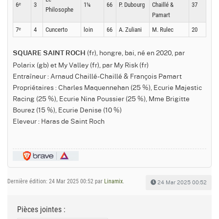
6ᵉ
3
1¼
66
P. Dubourg
Chaillé &
37
Philosophe
Pamart
7ᵉ
4
Cuncerto
loin
66
A. Zuliani
M. Rulec
20
(fr), hongre, bai, né en 2020, par
SQUARE SAINT ROCH
Polarix (gb) et My Valley (fr), par My Risk (fr)
Entraîneur : Arnaud Chaillé-Chaillé & François Pamart
Propriétaires : Charles Maquennehan (25 %), Ecurie Majestic
Racing (25 %), Ecurie Nina Poussier (25 %), Mme Brigitte
Bourez (15 %), Ecurie Denise (10 %)
Eleveur : Haras de Saint Roch
Dernière édition: 24 Mar 2025 00:52 par
Linamix
.
24 Mar 2025 00:52
Pièces jointes :