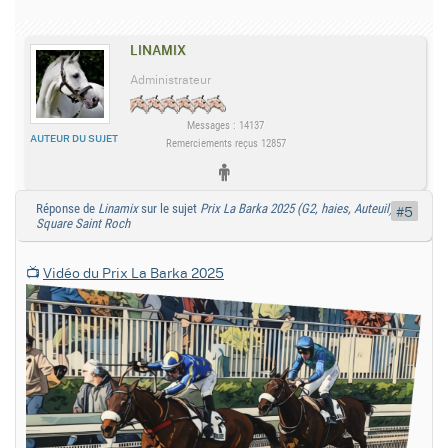
LINAMIX
Administrateur
Messages : 14137
AUTEUR DU SUJET
Remerciements reçus 12857
Réponse de
Linamix
sur le sujet
Prix La Barka 2025 (G2, haies, Auteuil) :
#5
Square Saint Roch
📺
Vidéo du Prix La Barka 2025