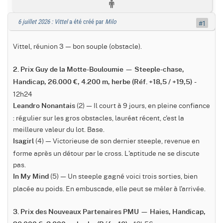
6 juillet 2026 : Vittel
a été créé par
Milo
#1
Vittel, réunion 3 — bon souple (obstacle).
2. Prix Guy de la Motte-Bouloumie — Steeple-chase,
-
Handicap, 26.000 €, 4.200 m, herbe (Réf. +18,5 / +19,5)
12h24
(2) — Il court à 9 jours, en pleine confiance
Leandro Nonantais
: régulier sur les gros obstacles, lauréat récent, c'est la
meilleure valeur du lot. Base.
(4) — Victorieuse de son dernier steeple, revenue en
Isagirl
forme après un détour par le cross. L'aptitude ne se discute
pas.
(5) — Un steeple gagné voici trois sorties, bien
In My Mind
placée au poids. En embuscade, elle peut se mêler à l'arrivée.
3. Prix des Nouveaux Partenaires PMU — Haies, Handicap,