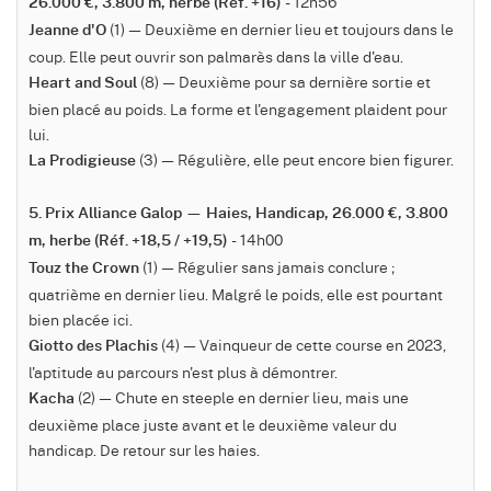
- 12h56
26.000 €, 3.800 m, herbe (Réf. +16)
(1) — Deuxième en dernier lieu et toujours dans le
Jeanne d'O
coup. Elle peut ouvrir son palmarès dans la ville d'eau.
(8) — Deuxième pour sa dernière sortie et
Heart and Soul
bien placé au poids. La forme et l'engagement plaident pour
lui.
(3) — Régulière, elle peut encore bien figurer.
La Prodigieuse
5. Prix Alliance Galop — Haies, Handicap, 26.000 €, 3.800
- 14h00
m, herbe (Réf. +18,5 / +19,5)
(1) — Régulier sans jamais conclure ;
Touz the Crown
quatrième en dernier lieu. Malgré le poids, elle est pourtant
bien placée ici.
(4) — Vainqueur de cette course en 2023,
Giotto des Plachis
l'aptitude au parcours n'est plus à démontrer.
(2) — Chute en steeple en dernier lieu, mais une
Kacha
deuxième place juste avant et le deuxième valeur du
handicap. De retour sur les haies.