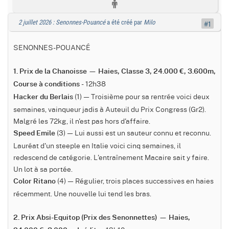
2 juillet 2026 : Senonnes-Pouancé
a été créé par
Milo
#1
SENONNES-POUANCÉ
1. Prix de la Chanoisse — Haies, Classe 3, 24.000 €, 3.600m,
- 12h38
Course à conditions
(1) — Troisième pour sa rentrée voici deux
Hacker du Berlais
semaines, vainqueur jadis à Auteuil du Prix Congress (Gr2).
Malgré les 72kg, il n'est pas hors d'affaire.
(3) — Lui aussi est un sauteur connu et reconnu.
Speed Emile
Lauréat d'un steeple en Italie voici cinq semaines, il
redescend de catégorie. L'entraînement Macaire sait y faire.
Un lot à sa portée.
(4) — Régulier, trois places successives en haies
Color Ritano
récemment. Une nouvelle lui tend les bras.
2. Prix Absi-Equitop (Prix des Senonnettes) — Haies,