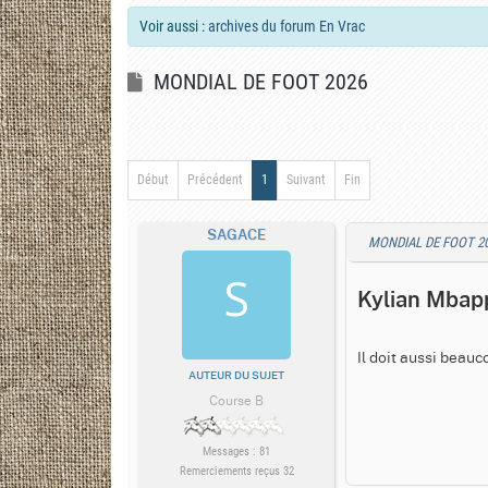
Voir aussi :
archives du forum En Vrac
MONDIAL DE FOOT 2026
Début
Précédent
1
Suivant
Fin
SAGACE
MONDIAL DE FOOT 2
Kylian Mbap
Il doit aussi beau
AUTEUR DU SUJET
Course B
Messages : 81
Remerciements reçus 32