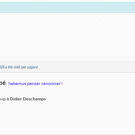
026
a été créé par
sagace
pé
:
habemus panzer canonnier !
coup à
Didier Deschamps