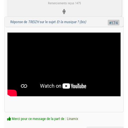
Remerciements reçus 1475
Réponse de
TREIZH
sur le sujet
Et la musique ? (bis)
#174
Merci pour ce message de la part de :
Linamix