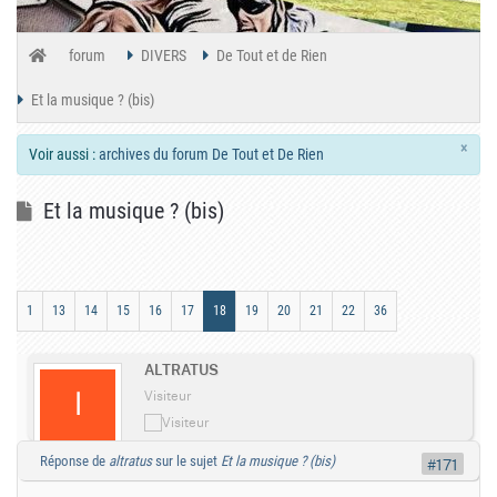
forum
DIVERS
De Tout et de Rien
Et la musique ? (bis)
×
Voir aussi :
archives du forum De Tout et De Rien
Et la musique ? (bis)
1
13
14
15
16
17
18
19
20
21
22
36
ALTRATUS
Visiteur
Réponse de
altratus
sur le sujet
Et la musique ? (bis)
#171