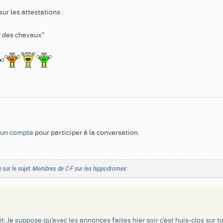
sur les attestations :
ir des chevaux"
 un compte
pour participer à la conversation.
e
sur le sujet
Membres de C-F sur les hippodromes
it: Je suppose qu'avec les annonces faites hier soir c'est huis-clos sur 