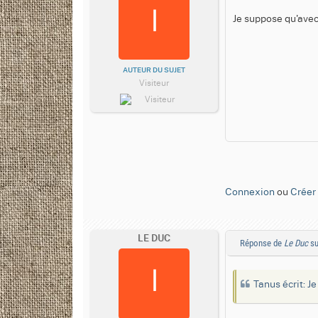
Je suppose qu'avec 
AUTEUR DU SUJET
Visiteur
Connexion
ou
Créer
LE DUC
Réponse de
Le Duc
su
Tanus écrit: J