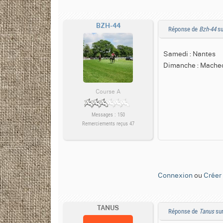
BZH-44
Réponse de
Bzh-44
su
Samedi : Nantes
Dimanche : Mache
Course A
Messages : 150
Remerciements reçus 47
Connexion
ou
Créer
TANUS
Réponse de
Tanus
sur