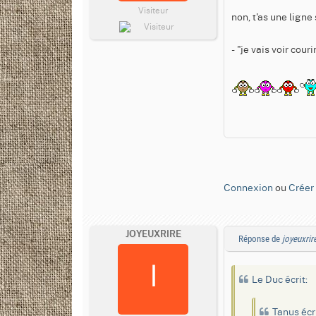
Visiteur
non, t'as une ligne 
- "je vais voir cour
Connexion
ou
Créer
JOYEUXRIRE
Réponse de
joyeuxrir
Le Duc écrit:
Tanus écr