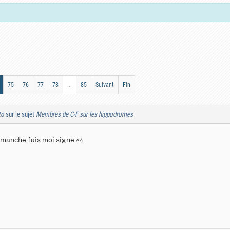
75
76
77
78
...
85
Suivant
Fin
to
sur le sujet
Membres de C-F sur les hippodromes
dimanche fais moi signe ^^