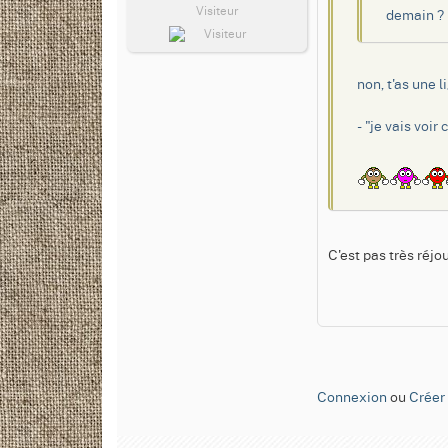
Visiteur
demain ?
non, t'as une l
- "je vais voir
C'est pas très réjo
Connexion
ou
Créer