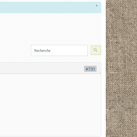
×
#731