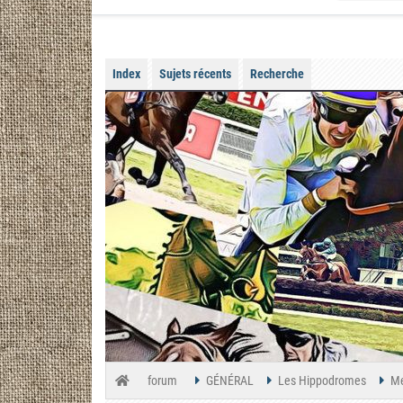
Index
Sujets récents
Recherche
forum
GÉNÉRAL
Les Hippodromes
Me