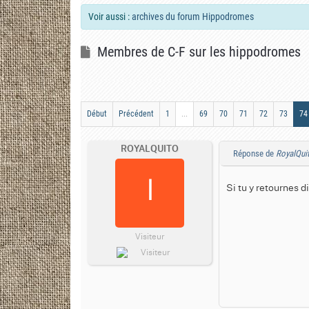
Voir aussi :
archives du forum Hippodromes
Membres de C-F sur les hippodromes
Début
Précédent
1
...
69
70
71
72
73
74
ROYALQUITO
Réponse de
RoyalQui
Si tu y retournes 
Visiteur