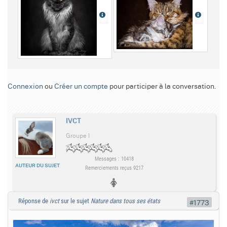
Connexion
ou
Créer un compte
pour participer à la conversation.
IVCT
Groupe I
Messages : 10418
AUTEUR DU SUJET
Remerciements reçus 9217
Réponse de
ivct
sur le sujet
Nature dans tous ses états
#1773