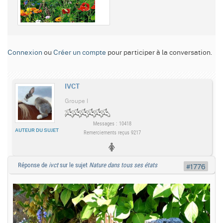
Connexion
ou
Créer un compte
pour participer à la conversation.
IVCT
Groupe I
Messages : 10418
AUTEUR DU SUJET
Remerciements reçus 9217
Réponse de
ivct
sur le sujet
Nature dans tous ses états
#1776