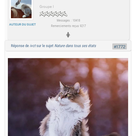
Groupe I
Messages : 10418
AUTEUR DU SUJET
Remerciements reçus 9217
Réponse de
ivct
sur le sujet
Nature dans tous ses états
#1772