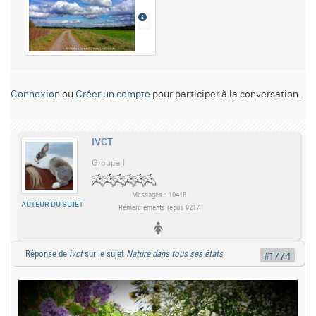
Connexion
ou
Créer un compte
pour participer à la conversation.
IVCT
Groupe I
Messages : 10418
AUTEUR DU SUJET
Remerciements reçus 9217
Réponse de
ivct
sur le sujet
Nature dans tous ses états
#1774