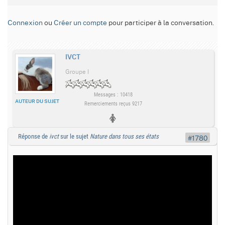
Connexion
ou
Créer un compte
pour participer à la conversation.
IVCT
Groupe I
Messages : 10418
AUTEUR DU SUJET
Remerciements reçus 9217
Réponse de
ivct
sur le sujet
Nature dans tous ses états
#1780