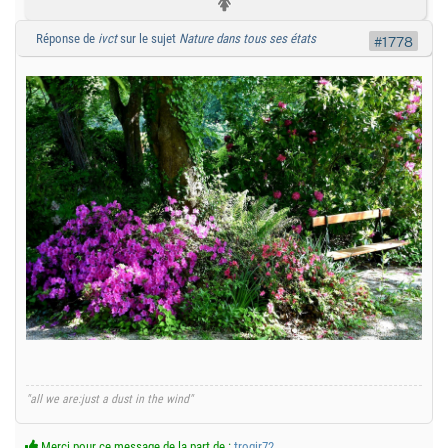
Réponse de
ivct
sur le sujet
Nature dans tous ses états
#1778
"all we are:just a dust in the wind"
Merci pour ce message de la part de :
trogir72