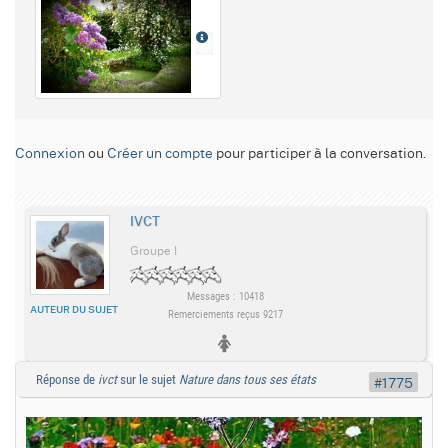
Connexion
ou
Créer un compte
pour participer à la conversation.
IVCT
Groupe I
Messages : 10418
AUTEUR DU SUJET
Remerciements reçus 9217
Réponse de
ivct
sur le sujet
Nature dans tous ses états
#1775