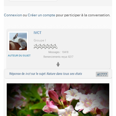
Connexion
ou
Créer un compte
pour participer à la conversation.
IVCT
Groupe I
Messages : 10418
AUTEUR DU SUJET
Remerciements reçus 9217
Réponse de
ivct
sur le sujet
Nature dans tous ses états
#1777