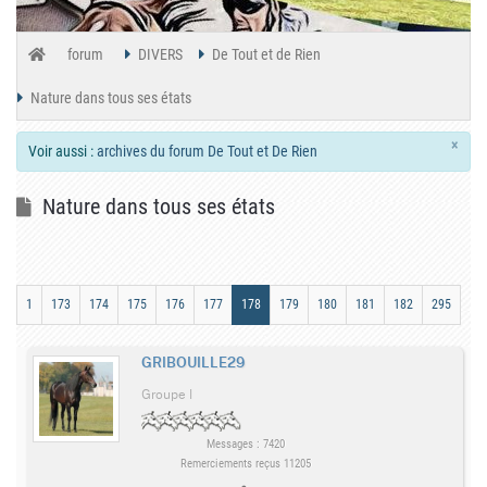
forum
DIVERS
De Tout et de Rien
Nature dans tous ses états
×
Voir aussi :
archives du forum De Tout et De Rien
Nature dans tous ses états
1
173
174
175
176
177
178
179
180
181
182
295
GRIBOUILLE29
Groupe I
Messages : 7420
Remerciements reçus 11205