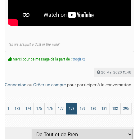
"all we are:just a dust in the wind"
Merci pour ce message de la part de :
trogir72
20 Mai 2020 15:48
Connexion
ou
Créer un compte
pour participer à la conversation.
1
173
174
175
176
177
178
179
180
181
182
295