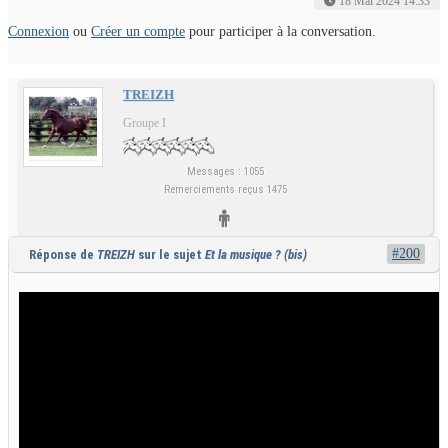
18 Mai 2024 14:33
Connexion
ou
Créer un compte
pour participer à la conversation.
TREIZH
Groupe I
Messages : 1055
Remerciements reçus 1475
#200
Réponse de
TREIZH
sur le sujet
Et la musique ? (bis)