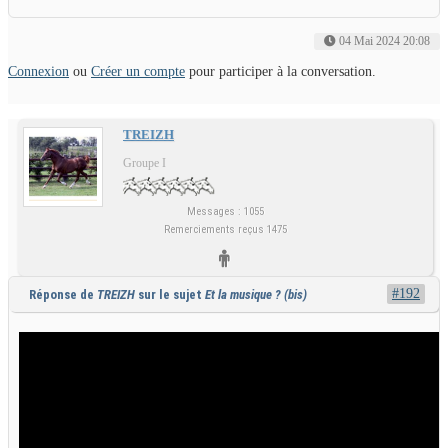
04 Mai 2024 20:08
Connexion
ou
Créer un compte
pour participer à la conversation.
TREIZH
Groupe I
Messages : 1055
Remerciements reçus 1475
#192
Réponse de
TREIZH
sur le sujet
Et la musique ? (bis)