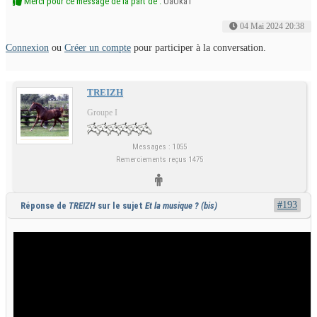
Merci pour ce message de la part de :
UaUka1
04 Mai 2024 20:38
Connexion
ou
Créer un compte
pour participer à la conversation.
TREIZH
Groupe I
Messages : 1055
Remerciements reçus 1475
#193
Réponse de
TREIZH
sur le sujet
Et la musique ? (bis)