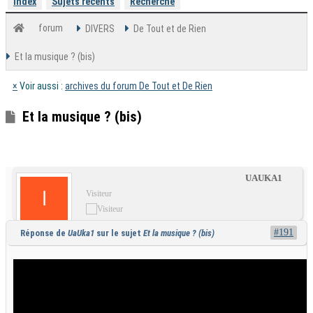
Index
Sujets récents
Recherche
forum
DIVERS
De Tout et de Rien
Et la musique ? (bis)
×
Voir aussi :
archives du forum De Tout et De Rien
Et la musique ? (bis)
1
15
16
17
18
19
20
21
22
23
24
36
UAUKA1
Visiteur
#191
Réponse de
UaUka1
sur le sujet
Et la musique ? (bis)